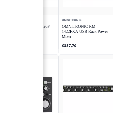
OMNITRONIC
OMNITRONIC
OMNITRONIC CPZ-120P
OMNITRONIC RM-
PA-mengversterker
1422FXA USB Rack Power
Mixer
Oorspronkelijke
Huidige
€
259,48
€
387,70
€
301,10
prijs
prijs
✓ Op voorraad
was:
is:
€301,10.
€259,48.