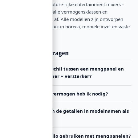
powerhouses en feature-rijke entertainment mixers –
OMNITRONIC dekt alle vermogensklassen en
kanaalconfiguraties af. Alle modellen zijn ontworpen
voor dagelijks gebruik in horeca, mobiele inzet en vaste
installaties.
Veelgestelde vragen
Wat is het verschil tussen een mengpanel en
een aparte mixer + versterker?
Hoeveel watt vermogen heb ik nodig?
Wat betekenen de getallen in modelnamen als
MAVZ-120.6P?
Kan ik USB-audio gebruiken met mengpanelen?