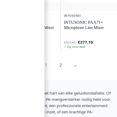
INTUSONIC
INTUSONIC
INTUSONIC VAA22
INTUSONIC PAA71+
Mounting Preamplifier/Mixer
Microphone Line Mixer
Oorspronkelijke
Huidige
Oorspronkelijke
Huidige
€
105,05
€
277,10
€
123,86
€
327,45
prijs
prijs
prijs
prijs
✓ Op voorraad
✓ Op voorraad
was:
is:
was:
is:
€123,86.
€105,05.
€327,45.
€277,10.
1
2
→
Mengpanelen zijn het hart van elke geluidsinstallatie. Of
je nu een compacte PA-mengversterker nodig hebt voor
een klein evenement, een professionele entertainment
mixer voor mobiele inzet, of een krachtige PA-