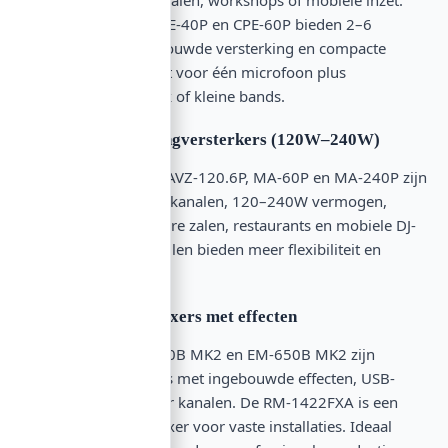
Modellen als de CPE-40P en CPE-60P bieden 2–6
kanalen met ingebouwde versterking en compacte
afmetingen. Perfect voor één microfoon plus
achtergrondmuziek of kleine bands.
Midrange PA-mengversterkers (120W–240W)
De MAVZ-60.6P, MAVZ-120.6P, MA-60P en MA-240P zijn
de werkpaarden: 6 kanalen, 120–240W vermogen,
geschikt voor grotere zalen, restaurants en mobiele DJ-
setups. Deze modellen bieden meer flexibiliteit en
headroom.
Entertainment Mixers met effecten
De EM-280, EM-550B MK2 en EM-650B MK2 zijn
amusementsmixers met ingebouwde effecten, USB-
aansluiting en meer kanalen. De RM-1422FXA is een
rackmount USB mixer voor vaste installaties. Ideaal