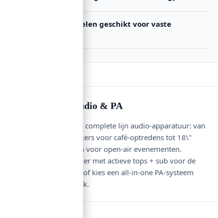
Zijn mengpanelen geschikt voor vaste
installaties?
Koopgids — Audio & PA
Bij Buzz vind je een complete lijn audio-apparatuur: van
compacte 6\" speakers voor café-optredens tot 18\"
line-array systemen voor open-air evenementen.
Combineer een mixer met actieve tops + sub voor de
meeste flexibiliteit, of kies een all-in-one PA-systeem
voor mobile DJ-werk.