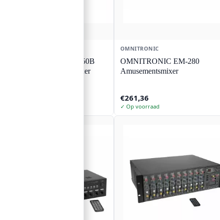
OMNITRONIC
OMNITRONIC
OMNITRONIC EM-650B
OMNITRONIC EM-280
MK2 entertainment mixer
Amusementsmixer
€
324,62
€
261,36
✓ Op voorraad
✓ Op voorraad