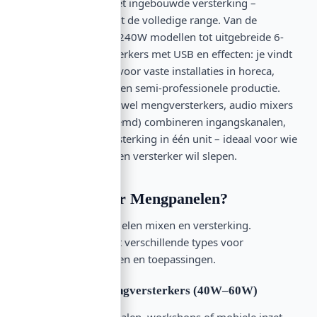
mengversterker met ingebouwde versterking –
OMNITRONIC levert de volledige range. Van de
compacte 40W tot 240W modellen tot uitgebreide 6-
kanaals mengversterkers met USB en effecten: je vindt
hier mengpanelen voor vaste installaties in horeca,
mobiele DJ-setups, en semi-professionele productie.
Mengpanelen (ook wel mengversterkers, audio mixers
of PA-mixers genoemd) combineren ingangskanalen,
EQ, effecten en versterking in één unit – ideaal voor wie
geen aparte mixer en versterker wil slepen.
Wat valt onder Mengpanelen?
Mengpanelen bundelen mixen en versterking.
OMNITRONIC biedt verschillende types voor
verschillende schalen en toepassingen.
Compacte PA-mengversterkers (40W–60W)
Ideaal voor kleine zalen, workshops of mobiele inzet.