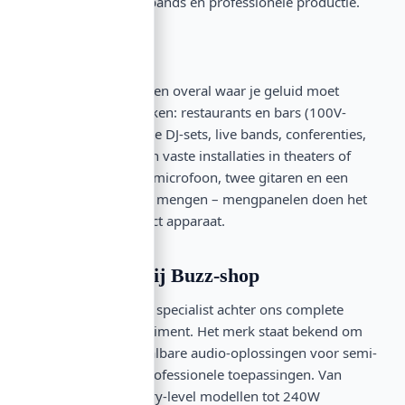
voor karaoke, live bands en professionele productie.
Toepassingen
Mengpanelen werken overal waar je geluid moet
mengen en versterken: restaurants en bars (100V-
installaties), mobiele DJ-sets, live bands, conferenties,
trainingsruimtes, en vaste installaties in theaters of
zalen. Of je nu een microfoon, twee gitaren en een
backing track moet mengen – mengpanelen doen het
werk in één compact apparaat.
Top-merken bij Buzz-shop
OMNITRONIC is de specialist achter ons complete
mengpaneel-assortiment. Het merk staat bekend om
betrouwbare, betaalbare audio-oplossingen voor semi-
professionele en professionele toepassingen. Van
compacte 40W entry-level modellen tot 240W