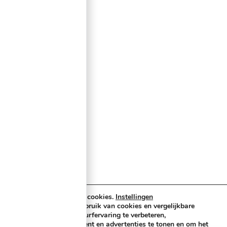
Categorieën
Verlichting & Effects
Audio & PA
Truss & Rigging
Muziekinstrumenten
Cases & Tassen
DJ-apparatuur
Kabels & Stekkers
Decoratie & Kunstplanten
Aanbiedingen
Voorwaarden
Algemene voorwaarden
Privacybeleid
Cookiebeleid
Wij maken gebruik van cookies.
Instellingen
Buzz-shop.nl maakt gebruik van cookies en vergelijkbare
technologieën om uw surfervaring te verbeteren,
gepersonaliseerde content en advertenties te tonen en om het
Copyright © 2026 Buzz-Shop.nl. Alle rechten voorbehouden.