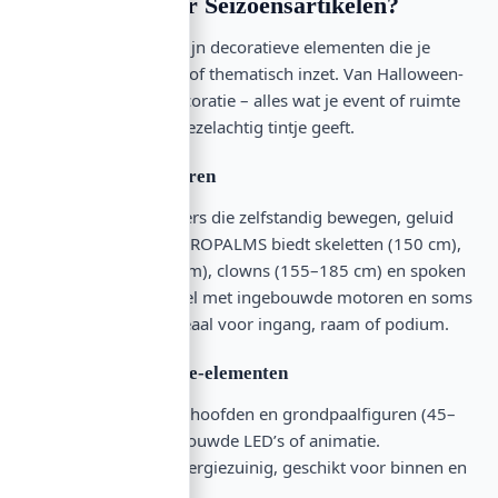
Wat valt onder Seizoensartikelen?
Seizoensartikelen zijn decoratieve elementen die je
seizoensgebonden of thematisch inzet. Van Halloween-
figuren tot kerstdecoratie – alles wat je event of ruimte
een feestelijk of griezelachtig tintje geeft.
Geanimeerde figuren
Bewegende karakters die zelfstandig bewegen, geluid
maken of beide. EUROPALMS biedt skeletten (150 cm),
heksen (180–200 cm), clowns (155–185 cm) en spoken
(110–215 cm) – veel met ingebouwde motoren en soms
LED-verlichting. Ideaal voor ingang, raam of podium.
Verlichte decoratie-elementen
Pompoenen, spookhoofden en grondpaalfiguren (45–
153 cm) met ingebouwde LED’s of animatie.
Oogvangend en energiezuinig, geschikt voor binnen en
buiten.