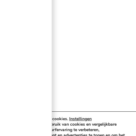
Categorieën
Verlichting & Effects
Audio & PA
Truss & Rigging
Muziekinstrumenten
Cases & Tassen
DJ-apparatuur
Kabels & Stekkers
Decoratie & Kunstplanten
Aanbiedingen
Voorwaarden
Algemene voorwaarden
Privacybeleid
Cookiebeleid
Wij maken gebruik van cookies.
Instellingen
Buzz-shop.nl maakt gebruik van cookies en vergelijkbare
technologieën om uw surfervaring te verbeteren,
gepersonaliseerde content en advertenties te tonen en om het