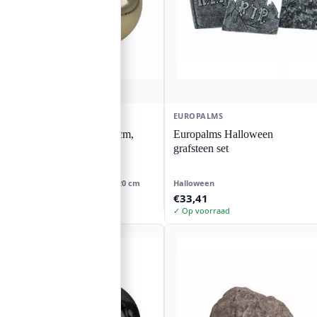
EUROPALMS
EUROPALMS
Europalms Kerstbal 20cm,
Europalms Halloween
cappuccino
grafsteen set
cappuccino
Cappuccino
20 cm
Halloween
Oorspronkelijke
Huidige
€
15,86
€
33,41
€
17,84
prijs
prijs
✓ Op voorraad
was:
is:
€17,84.
€15,86.