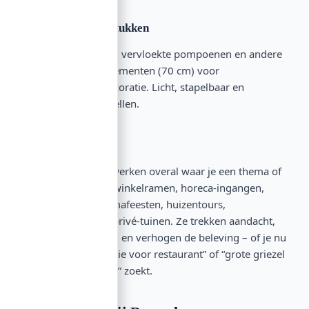
Statische griezelstukken
Vogelverschrikkers, vervloekte pompoenen en andere
niet-bewegende elementen (70 cm) voor
budgetbewuste decoratie. Licht, stapelbaar en
eenvoudig op te stellen.
Toepassingen
Seizoensartikelen werken overal waar je een thema of
sfeer wilt creëren: winkelramen, horeca-ingangen,
evenementen, themafeesten, huizentours,
attractieparken of privé-tuinen. Ze trekken aandacht,
creëren herkenning en verhogen de beleving – of je nu
“Halloween decoratie voor restaurant” of “grote griezel
figuren voor buiten” zoekt.