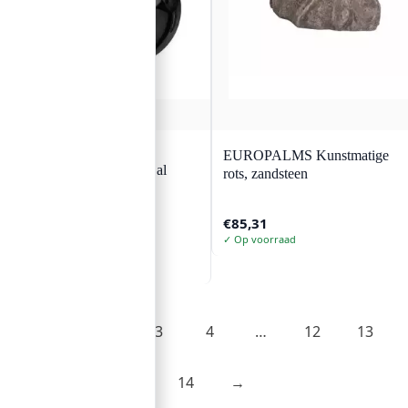
EUROPALMS
EUROPALMS Kunstmatige
EUROPALMS Deco Bal
rots, zandsteen
10cm, zwart 4x
€
85,31
Zwart
10 cm
✓ Op voorraad
€
16,29
✓ Op voorraad
1
2
3
4
…
12
13
14
→