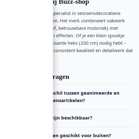
Top-merken bij Buzz-shop
EUROPALMS is de specialist in seizoensdecoratieve
figuren en elementen. Het merk combineert vakwerk
(duurzame kunststof, betrouwbare motoriek) met
praktische maten en effecten. Of je een klein spookje
(45 cm) of een imposante heks (200 cm) nodig hebt –
EUROPALMS levert consistent kwaliteit en detailwerk dat
opvalt.
Veelgestelde vragen
Wat is het verschil tussen geanimeerde en
statische seizoensartikelen?
Welke maten zijn beschikbaar?
Zijn deze figuren geschikt voor buiten?