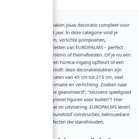
Seizoensartikelen maken jouw decoratie compleet voor
elk moment van het jaar. In deze categorie vind je
geanimeerde figuren, verlichte pompoenen,
griezelkisten en skeletten van EUROPALMS – perfect
voor Halloween, kerstmis of themafeesten. Of je nu een
spookhuis inricht, een horeca-ingang opfleurt of een
groot event voorbereidt: deze decoratiestukken zijn
verkrijgbaar in formaten van 45 cm tot 215 cm, veel
met ingebouwde animatie en verlichting. Zoeken naar
“Halloween decoratie geanimeerd”, “seizoens speelgoed
groot formaat” of “griezel figuren voor buiten”? Hier
vind je de juiste maat en uitvoering. EUROPALMS levert
vakwerk: robuuste kunststof constructies, betrouwbare
motoriek en LED-effecten die standhouden.