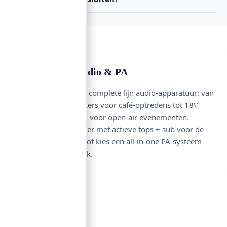
Koopgids — Audio & PA
Bij Buzz vind je een complete lijn audio-apparatuur: van
compacte 6\" speakers voor café-optredens tot 18\"
line-array systemen voor open-air evenementen.
Combineer een mixer met actieve tops + sub voor de
meeste flexibiliteit, of kies een all-in-one PA-systeem
voor mobile DJ-werk.
Contact
Lorentzstraat 89