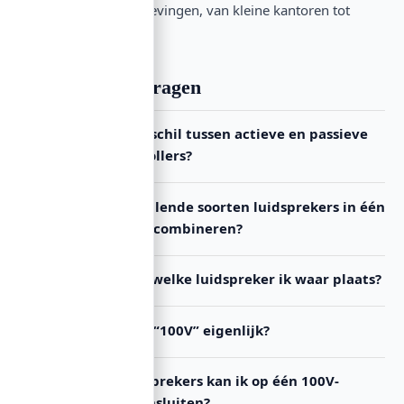
professionele omgevingen, van kleine kantoren tot
grotere venues.
Veelgestelde vragen
Wat is het verschil tussen actieve en passieve
volume-controllers?
Kan ik verschillende soorten luidsprekers in één
100V-systeem combineren?
Hoe bepaal ik welke luidspreker ik waar plaats?
Wat betekent “100V” eigenlijk?
Hoe veel luidsprekers kan ik op één 100V-
versterker aansluiten?