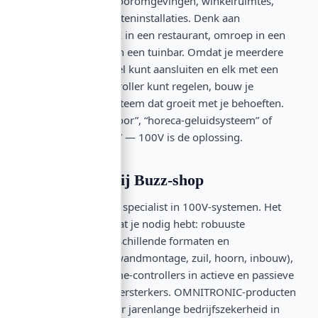
cafés, hotels), kantooromgevingen, winkelruimtes,
musea en vaste buiteninstallaties. Denk aan
achtergrondmuziek in een restaurant, omroep in een
kantoor, of geluid in een tuinbar. Omdat je meerdere
luidsprekers parallel kunt aansluiten en elk met een
eigen volume-controller kunt regelen, bouw je
moeiteloos een systeem dat groeit met je behoeften.
“PA-installatie kantoor”, “horeca-geluidsysteem” of
“tuinbar versterker” — 100V is de oplossing.
Top-merken bij Buzz-shop
OMNITRONIC is dé specialist in 100V-systemen. Het
merk levert alles wat je nodig hebt: robuuste
luidsprekers in verschillende formaten en
montagevormen (wandmontage, zuil, hoorn, inbouw),
betrouwbare volume-controllers in actieve en passieve
uitvoering, en PA-versterkers. OMNITRONIC-producten
zijn ontworpen voor jarenlange bedrijfszekerheid in