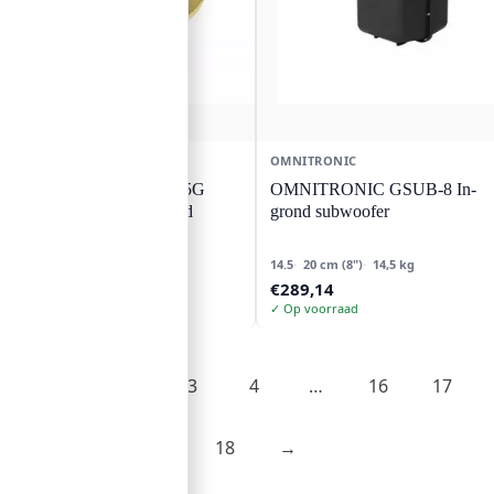
OMNITRONIC
OMNITRONIC
OMNITRONIC CS-2.5G
OMNITRONIC GSUB-8 In-
plafondluidspreker goud
grond subwoofer
Goud
10 cm
Passiv
14.5
20 cm (8")
14,5 kg
€
29,13
€
289,14
✓ Op voorraad
✓ Op voorraad
1
2
3
4
…
16
17
18
→