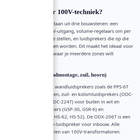
Wat valt onder 100V-techniek?
100V-systemen bestaan uit drie bouwstenen: een
versterker met 100V-uitgang, volume-regelaars om per
zone het geluid in te stellen, en luidsprekers die op die
100V-lijn aangesloten worden. Dit maakt het ideaal voor
grotere installaties waar je meerdere zones wilt
bedienen.
Luidsprekers (wandmontage, zuil, hoorn)
OMNITRONIC biedt wandluidsprekers zoals de PPS-6T
voor PA-toepassingen, zuil- en kolomluidsprekers (ODC-
264T, ODC-244T, ODC-224T) voor buiten in wit en
zwart, tuinluidsprekers (GSP-30, GSR-6) en
hoornluidsprekers (HS-62, HS-52). De ODX-206T is een
compacte installatie-luidspreker voor inbouw. Alle
modellen zijn voorzien van 100V-transformatoren.