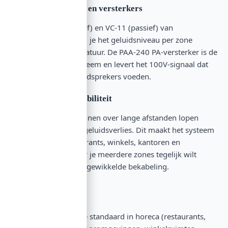
Volume-regelaars en versterkers
Met de VC-22 (actief) en VC-11 (passief) van
OMNITRONIC regel je het geluidsniveau per zone
zonder extra apparatuur. De PAA-240 PA-versterker is de
hartslag van je systeem en levert het 100V-signaal dat
alle aangesloten luidsprekers voeden.
Installatie en flexibiliteit
100V-leidingen kunnen over lange afstanden lopen
zonder significant geluidsverlies. Dit maakt het systeem
perfect voor restaurants, winkels, kantoren en
buitenruimtes waar je meerdere zones tegelijk wilt
bedienen zonder ingewikkelde bekabeling.
Toepassingen
100V-techniek is de standaard in horeca (restaurants,