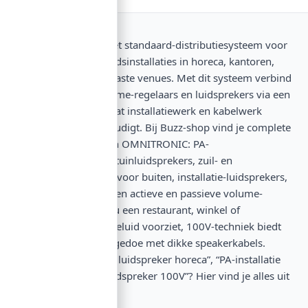
100V-techniek is het standaard-distributiesysteem voor
professionele geluidsinstallaties in horeca, kantoren,
winkelruimtes en vaste venues. Met dit systeem verbind
je versterkers, volume-regelaars en luidsprekers via een
enkele 100V-lijn, wat installatiewerk en kabelwerk
drastisch vereenvoudigt. Bij Buzz-shop vind je complete
100V-systemen van OMNITRONIC: PA-
wandluidsprekers, tuinluidsprekers, zuil- en
kolomluidsprekers voor buiten, installatie-luidsprekers,
hoornluidsprekers en actieve en passieve volume-
controllers. Of je nu een restaurant, winkel of
buitenruimte van geluid voorziet, 100V-techniek biedt
flexibiliteit zonder gedoe met dikke speakerkabels.
Zoeken naar “100V luidspreker horeca”, “PA-installatie
kantoor” of “tuinluidspreker 100V”? Hier vind je alles uit
één hand.