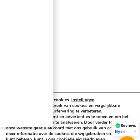
Truss & Rigging
Muziekinstrumenten
Cases & Tassen
DJ-apparatuur
Kabels & Stekkers
Decoratie & Kunstplanten
Aanbiedingen
Voorwaarden
Algemene voorwaarden
Privacybeleid
Cookiebeleid
Wij maken gebruik van cookies.
Instellingen
Buzz-shop.nl maakt gebruik van cookies en vergelijkbare
technologieën om uw surfervaring te verbeteren,
Copyright © 2026 Buzz-Shop.nl. Alle rechten voorbehouden.
gepersonaliseerde content en advertenties te tonen en om het
verkeer op onze website te analyseren. Door verder te gaan op
Reviews
onze website gaat u akkoord met ons gebruik van cookies. Voor
›
Kiyoh
meer informatie over de cookies die wij gebruiken en hoe u deze
kunt beheren, kunt u ons cookiebeleid raadplegen.