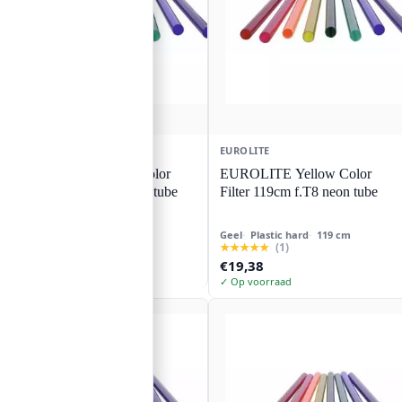
EUROLITE
EUROLITE
EUROLITE Yellow Color
EUROLITE Yellow Color
Filter 149cm f.T8 neon tube
Filter 119cm f.T8 neon tube
Geel
Plastic hard
149 cm
Geel
Plastic hard
119 cm
★★★★★
(1)
€
14,52
€
19,38
✓ Op voorraad
✓ Op voorraad