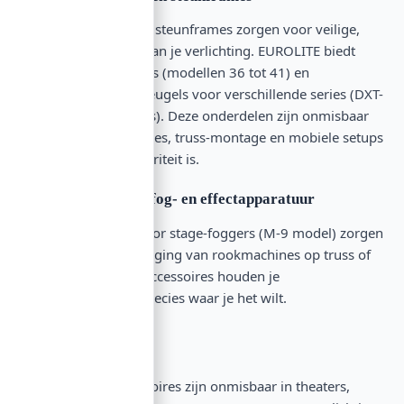
Omega-beugels en steunframes zorgen voor veilige,
stabiele montage van je verlichting. EUROLITE biedt
omega-steunframes (modellen 36 tot 41) en
gespecialiseerde beugels voor verschillende series (DXT-
serie, stage-foggers). Deze onderdelen zijn onmisbaar
voor vaste installaties, truss-montage en mobiele setups
waar stabiliteit prioriteit is.
Accessoires voor fog- en effectapparatuur
ANTARI-beugels voor stage-foggers (M-9 model) zorgen
voor veilige bevestiging van rookmachines op truss of
standaards. Deze accessoires houden je
effectapparatuur precies waar je het wilt.
Toepassingen
Verlichtings-accessoires zijn onmisbaar in theaters,