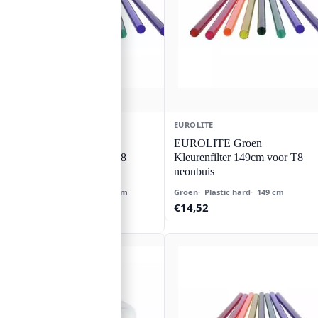
EUROLITE
EUROLITE
EUROLITE Oranje
EUROLITE Groen
Kleurenfilter 119cm f.T8
Kleurenfilter 149cm voor T8
neonbuis
neonbuis
Oranje
Plastic hard
119 cm
Groen
Plastic hard
149 cm
€
19,38
€
14,52
✓ Op voorraad