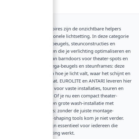
Verlichtings-accessoires zijn de onzichtbare helpers
achter elke professionele lichtsetting. In deze categorie
vind je barndoors, beugels, steunconstructies en
montage-onderdelen die je verlichting optimaliseren en
veilig installeren. Van barndoors voor theater-spots en
wash-lights tot omega-beugels en steunframes: deze
accessoires bepalen hoe je licht valt, waar het schijnt en
hoe stabiel alles staat. EUROLITE en ANTARI leveren hier
de complete toolkit voor vaste installaties, touren en
event-opstellingen. Of je nu een compact theater-
systeem opzet of een grote wash-installatie met
meerdere RGB-units: zonder de juiste montage-
accessoires en licht-shaping tools kom je niet verder.
Deze onderdelen zijn essentieel voor iedereen die
serieus met verlichting werkt.