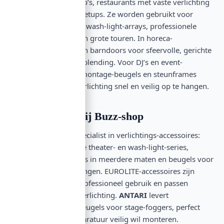
concertzalen, studio’s, restaurants met vaste verlichting
en mobiele event-setups. Ze worden gebruikt voor
theater-installaties, wash-light-arrays, professionele
fotografie-setups en grote touren. In horeca-
omgevingen zorgen barndoors voor sfeervolle, gerichte
verlichting zonder blending. Voor DJ’s en event-
professionals zijn montage-beugels en steunframes
essentieel om je verlichting snel en veilig op te hangen.
Top-merken bij Buzz-shop
EUROLITE
is de specialist in verlichtings-accessoires:
barndoors voor alle theater- en wash-light-series,
omega-steunframes in meerdere maten en beugels voor
specifieke toepassingen. EUROLITE-accessoires zijn
ontworpen voor professioneel gebruik en passen
naadloos op hun verlichting.
ANTARI
levert
gespecialiseerde beugels voor stage-foggers, perfect
voor wie effectapparatuur veilig wil monteren.