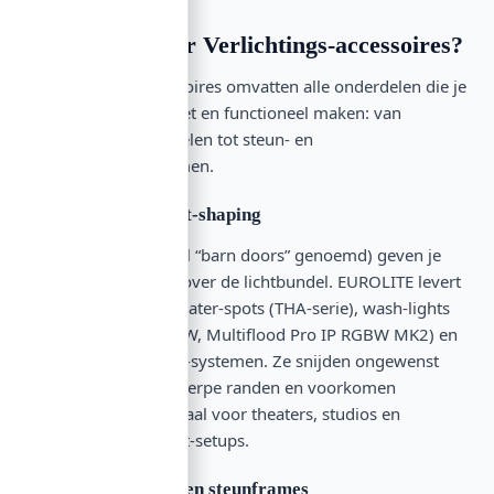
Wat valt onder Verlichtings-accessoires?
Verlichtings-accessoires omvatten alle onderdelen die je
verlichting compleet en functioneel maken: van
richtingshulpmiddelen tot steun- en
bevestigingssystemen.
Barndoors en licht-shaping
Barndoors (ook wel “barn doors” genoemd) geven je
volledige controle over de lichtbundel. EUROLITE levert
barndoors voor theater-spots (THA-serie), wash-lights
(Multiflood IP RGBW, Multiflood Pro IP RGBW MK2) en
compacte tourlight-systemen. Ze snijden ongewenst
licht af, creëren scherpe randen en voorkomen
lichtverspilling. Ideaal voor theaters, studios en
professionele event-setups.
Montage-beugels en steunframes