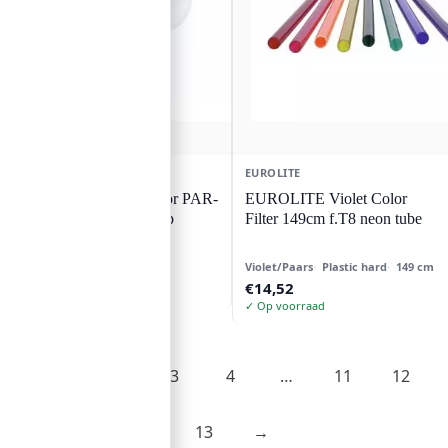
OMNILUX
EUROLITE
OMNILUX Socket voor PAR-
EUROLITE Violet Color
56/64 met Screw Clamp
Filter 149cm f.T8 neon tube
Violet/Paars
Plastic hard
149 cm
€
15,44
€
14,52
✓ Op voorraad
✓ Op voorraad
1
2
3
4
…
11
12
13
→