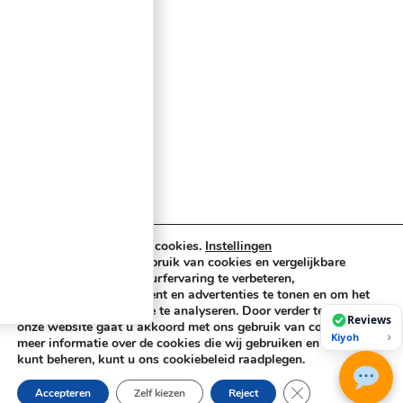
Cases & Tassen
DJ-apparatuur
Kabels & Stekkers
Decoratie & Kunstplanten
Aanbiedingen
Voorwaarden
Algemene voorwaarden
Privacybeleid
Cookiebeleid
Wij maken gebruik van cookies.
Instellingen
Buzz-shop.nl maakt gebruik van cookies en vergelijkbare
technologieën om uw surfervaring te verbeteren,
Copyright © 2026 Buzz-Shop.nl. Alle rechten voorbehouden.
gepersonaliseerde content en advertenties te tonen en om het
verkeer op onze website te analyseren. Door verder te gaan op
Reviews
onze website gaat u akkoord met ons gebruik van cookies. Voor
›
Kiyoh
meer informatie over de cookies die wij gebruiken en hoe u deze
kunt beheren, kunt u ons cookiebeleid raadplegen.
Sluit AVG/GDPR co
Accepteren
Zelf kiezen
Reject