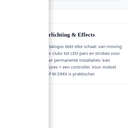
Koopgids — Verlichting & Effects
Onze verlichtingscatalogus dekt elke schaal: van moving
heads en lasers voor clubs tot LED-pars en strobes voor
mobiele DJ-sets. Voor permanente installaties: kies
DMX-gestuurde fixtures + een controller. Voor mobiel
werk: stand-alone of W-DMX is praktischer.
Contact
Lorentzstraat 89
2665 JG Bleiswijk
085-0805078