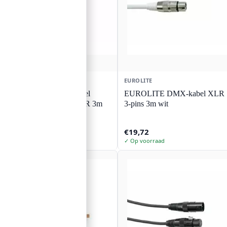
EUROLITE
EUROLITE
EUROLITE combikabel
EUROLITE DMX-kabel XLR
DMX P-Con/5-pin XLR 3m
3-pins 3m wit
€
42,83
€
19,72
✓ Op voorraad
✓ Op voorraad