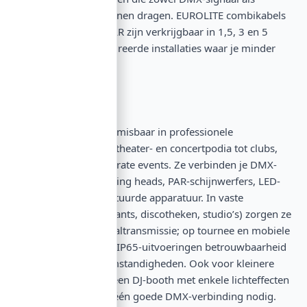
stroomtoevoer kunnen dragen. EUROLITE combikabels
met P-Con/5-pin XLR zijn verkrijgbaar in 1,5, 3 en 5
meter, voor geïntegreerde installaties waar je minder
losse kabels wilt.
Toepassingen
DMX-kabels zijn onmisbaar in professionele
lichtbesturing: van theater- en concertpodia tot clubs,
bruiloften en corporate events. Ze verbinden je DMX-
controller met moving heads, PAR-schijnwerfers, LED-
bars en andere gestuurde apparatuur. In vaste
installaties (restaurants, discotheken, studio’s) zorgen ze
voor stabiele signaaltransmissie; op tournee en mobiele
events garanderen IP65-uitvoeringen betrouwbaarheid
onder alle weersomstandigheden. Ook voor kleinere
setups—denk aan een DJ-booth met enkele lichteffecten
—heb je minstens één goede DMX-verbinding nodig.