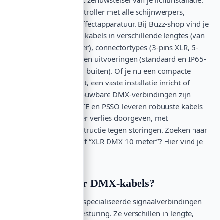
ze verbinden je controller met alle schijnwerpers,
moving heads en effectapparatuur. Bij Buzz-shop vind je
professionele DMX-kabels in verschillende lengtes (van
1 meter tot 20 meter), connectortypes (3-pins XLR, 5-
pins XLR en P-Con) en uitvoeringen (standaard en IP65-
gespecificeerd voor buiten). Of je nu een compacte
speakersetup bouwt, een vaste installatie inricht of
mobiel werkt: betrouwbare DMX-verbindingen zijn
essentieel. EUROLITE en PSSO leveren robuuste kabels
die je signaal zonder verlies doorgeven, met
afgeschermde constructie tegen storingen. Zoeken naar
“DMX-kabel IP65” of “XLR DMX 10 meter”? Hier vind je
wat je nodig hebt.
Wat valt onder DMX-kabels?
DMX-kabels zijn gespecialiseerde signaalverbindingen
voor digitale lichtbesturing. Ze verschillen in lengte,