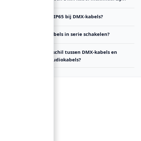
Wat betekent IP65 bij DMX-kabels?
Kan ik DMX-kabels in serie schakelen?
Wat is het verschil tussen DMX-kabels en
gewone XLR-audiokabels?
Contact
Lorentzstraat 89
2665 JG Bleiswijk
085-0805078
info@buzz-shop.nl
Werkdagen 9:00–17:00
KvK: 99144492