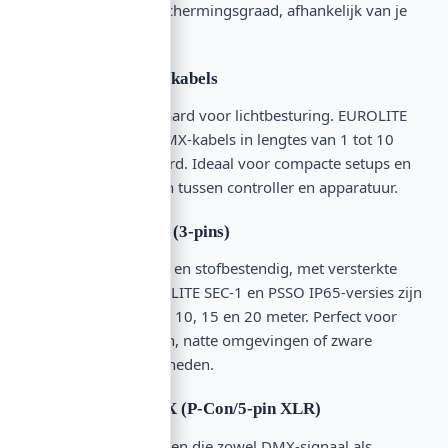
stekkertype en beschermingsgraad, afhankelijk van je
installatie.
3-pins XLR DMX-kabels
De klassieke standaard voor lichtbesturing. EUROLITE
biedt 3-pins XLR DMX-kabels in lengtes van 1 tot 10
meter, wit uitgevoerd. Ideaal voor compacte setups en
lokale verbindingen tussen controller en apparatuur.
IP65 DMX-kabels (3-pins)
Volledig waterdicht en stofbestendig, met versterkte
connectoren. EUROLITE SEC-1 en PSSO IP65-versies zijn
beschikbaar in 3, 5, 10, 15 en 20 meter. Perfect voor
buitenevenementen, natte omgevingen of zware
touring-omstandigheden.
Combikabels DMX (P-Con/5-pin XLR)
Hybride verbindingen die zowel DMX-signaal als