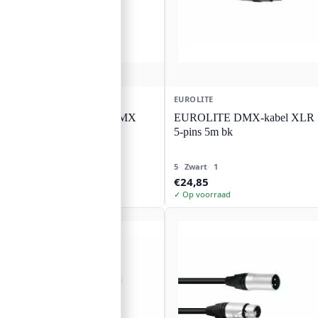
SOMMER CABLE
EUROLITE
SOMMER KABEL DMX
EUROLITE DMX-kabel XLR
Kabel 2x0.34 100m bk
5-pins 5m bk
BINARY 234
100
Zwart
1
5
Zwart
1
€
210,83
€
24,85
✓ Op voorraad
✓ Op voorraad