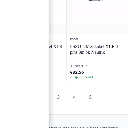
EUROLITE
PSSO
EUROLITE DMX-kabel XLR
PSSO DMX-kabel XLR 3-
3-pins 15m bk
pins 3m bk Neutrik
15
Zwart
1
3
Zwart
1
€
32,56
€
32,56
✓ Op voorraad
✓ Op voorraad
1
2
3
4
5
→
DMX-kabels zijn het zenuwstelsel van je lichtinstallatie: