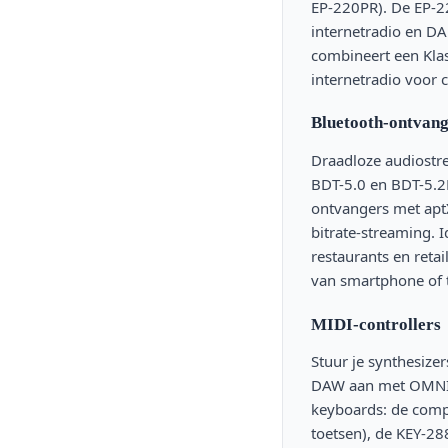
EP-220PR). De EP-
internetradio en D
combineert een Kla
internetradio voor c
Bluetooth-ontvang
Draadloze audiostr
BDT-5.0 en BDT-5.2
ontvangers met ap
bitrate-streaming. I
restaurants en reta
van smartphone of t
MIDI-controllers
Stuur je synthesize
DAW aan met OMNI
keyboards: de comp
toetsen), de KEY-2