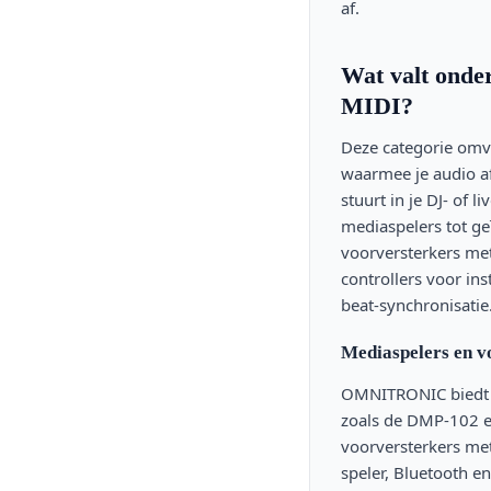
een drum-pad-controller. Kies op basis van je
af.
workflow en beschikbare ruimte.
Wat valt onde
MIDI?
Deze categorie omva
waarmee je audio af
stuurt in je DJ- of 
mediaspelers tot ge
voorversterkers met
controllers voor in
beat-synchronisatie
Mediaspelers en v
OMNITRONIC biedt 
zoals de DMP-102 
voorversterkers m
speler, Bluetooth e