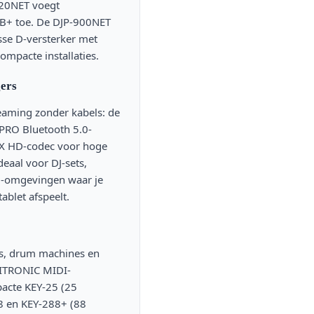
220NET voegt
AB+ toe. De DJP-900NET
sse D-versterker met
ompacte installaties.
ers
eaming zonder kabels: de
PRO Bluetooth 5.0-
tX HD-codec voor hoge
deaal voor DJ-sets,
il-omgevingen waar je
ablet afspeelt.
rs, drum machines en
TRONIC MIDI-
acte KEY-25 (25
88 en KEY-288+ (88