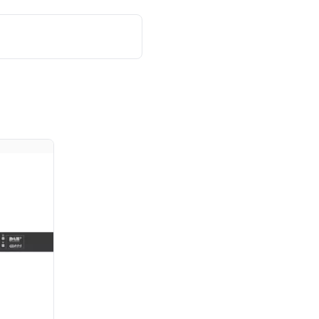
teerd
riteit