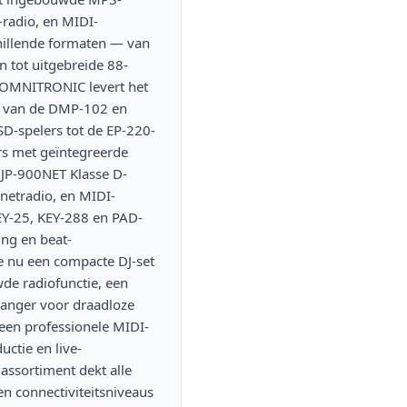
radio, en MIDI-
chillende formaten — van
 tot uitgebreide 88-
 OMNITRONIC levert het
: van de DMP-102 en
-spelers tot de EP-220-
rs met geïntegreerde
JP-900NET Klasse D-
rnetradio, en MIDI-
KEY-25, KEY-288 en PAD-
ing en beat-
je nu een compacte DJ-set
de radiofunctie, een
anger voor draadloze
een professionele MIDI-
uctie en live-
assortiment dekt alle
n connectiviteitsniveaus