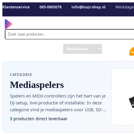
Klantenservice
085-0805078
info@buzz-shop.nl
Werkdagen
Zoek
naar
CATEGORIE
Mediaspelers
Spelers en MIDI-controllers zijn het hart van je
DJ-setup, live-productie of installatie. In deze
categorie vind je mediaspelers voor USB, SD-
kaart en internetradio, Bluetooth-ontvangers met
3
producten direct leverbaar
aptX HD-streaming, voorversterkers met
ingebouwde MP3-speler en FM/DAB+-radio, en