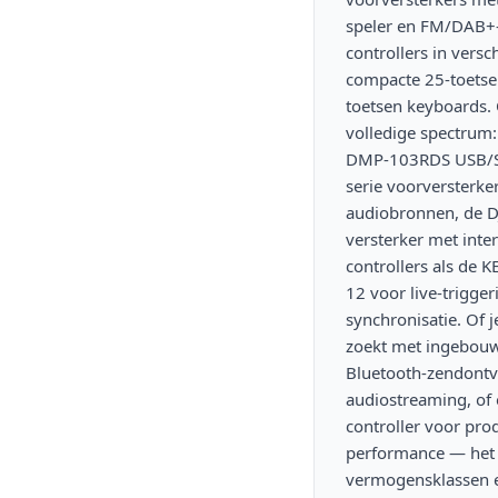
smartphone. Standaard Bluetooth (BDT-5.0) is
speler en FM/DAB+-
prima voor achtergrondmuziek. Kan ik een MIDI-
controllers in vers
controller rechtstreeks op speakers aansluiten?
compacte 25-toetsen
Nee. MIDI-controllers (KEY-25, KEY-288, PAD-12)
toetsen keyboards.
sturen alleen noten en control-signalen, geen
volledige spectrum
audio. Je sluit ze aan op een computer,
DMP-103RDS USB/SD
synthesizer of drum machine. Voor audio-
serie voorversterke
uitgang heb je een versterker of actieve speakers
audiobronnen, de D
nodig. Welke voordelen heeft internetradio
versterker met inte
(DAB+) boven FM? DAB+ biedt meer zenders,
controllers als de 
betere geluidskwaliteit en geen ruis zoals FM. De
12 voor live-trigger
EP-220NET ontvangt beide, dus je hebt keuze.
synchronisatie. Of 
FM is nog steeds nuttig voor lokale zenders;
DAB+ voor landelijke dekking en meer variatie.
zoekt met ingebouw
Hoe veel toetsen heeft een MIDI-controller
Bluetooth-zendontv
nodig? Dat hangt af van je gebruik. De KEY-25
audiostreaming, of 
(25 toetsen) is compact en mobiel. De KEY-288
controller voor prod
en KEY-288+ (88 toetsen) geven je volledige
performance — het 
piano-bereik. De PAD-12 is geen keyboard maar
vermogensklassen e