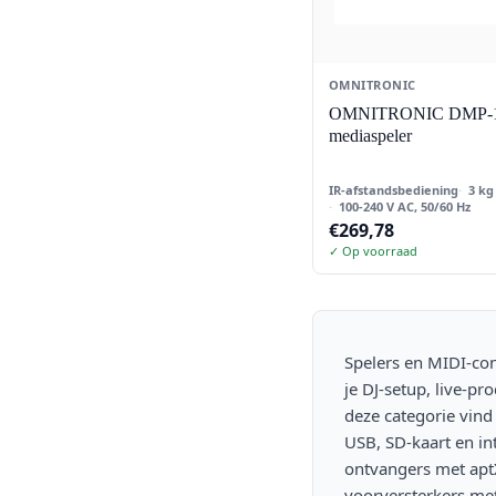
met 25 tot 88 toetsen. OMNITRONIC staat
bekend om betrouwbare audio-elektronica,
heldere interfacedesign en uitgebreide
OMNITRONIC
connectiviteitsopties (USB, SD, Bluetooth, FM,
OMNITRONIC DMP-
DAB+, internet). Veelgestelde vragen Wat is het
mediaspeler
verschil tussen een mediaspeler en een
voorversterker? Een mediaspeler (zoals DMP-
IR-afstandsbediening
3 kg
102) speelt alleen audio af van USB/SD-kaart.
100-240 V AC, 50/60 Hz
Een voorversterker (EP-220-serie) combineert
€
269,78
✓ Op voorraad
afspeling met versterking en extra audiobronnen
(FM-radio, Bluetooth, internet). Kies een
mediaspeler voor eenvoudige afspeling in een
bestaande setup; een voorversterker als je alles-
in-één wilt. Wat is aptX HD en waarom is het
Spelers en MIDI-cont
belangrijk? aptX HD is een Bluetooth-codec die
je DJ-setup, live-pro
audio tot 48 kHz en 24-bit stuurt — veel beter
deze categorie vind
dan standaard Bluetooth. De BDT-5.2PRO
USB, SD-kaart en in
ondersteunt aptX HD, dus je krijgt studio-
ontvangers met apt
kwaliteit via draadloze streaming van je
voorversterkers m