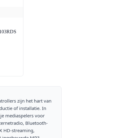
103RDS
rollers zijn het hart van
ductie of installatie. In
 je mediaspelers voor
ternetradio, Bluetooth-
X HD-streaming,
et ingebouwde MP3-