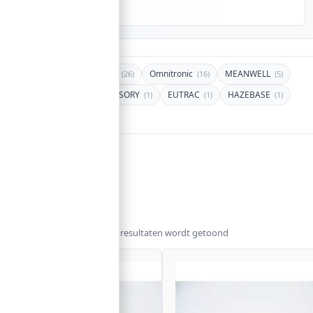
TOP MERKEN:
Eurolite
Omnitronic
MEANWELL
(26)
(16)
(5)
Futurelight
ACCESSORY
EUTRAC
HAZEBASE
(1)
(1)
(1)
(1)
BLOCK AND BLOCK
(1)
Home
/ Onderdelen
Filters
Gesorteerd
Resultaat 1–12 van de 6999 resultaten wordt getoond
op
populariteit