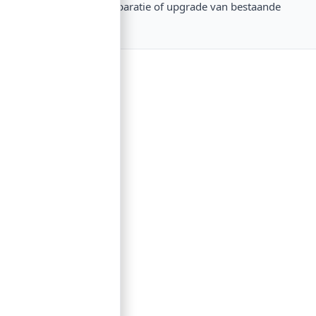
nodig hebt voor reparatie of upgrade van bestaande
apparatuur.
Contact
Lorentzstraat 89
2665 JG Bleiswijk
085-0805078
info@buzz-shop.nl
Werkdagen 9:00–17:00
KvK: 99144492
Klantenservice
Klantenservice
Contact
Veelgestelde vragen
Bezorgen