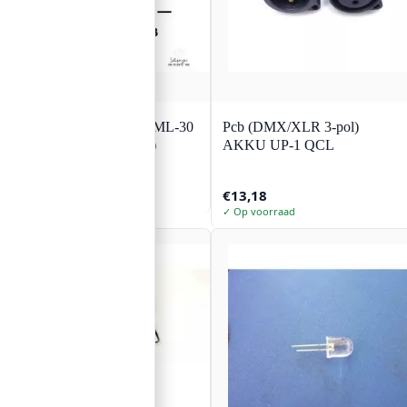
LED COB 30W RGB ML-30
Pcb (DMX/XLR 3-pol)
(TX-RGB10C180-001)
AKKU UP-1 QCL
€
22,06
€
13,18
✓ Op voorraad