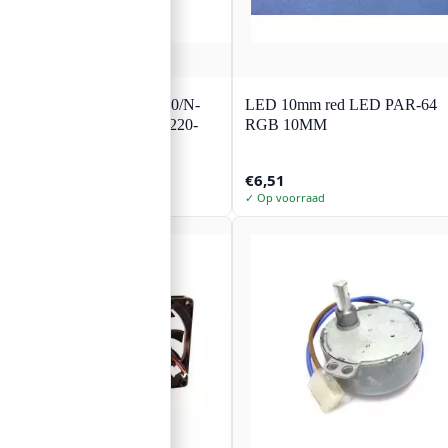
EUROLITE Pump N-10/N-
LED 10mm red LED PAR-64
11/N-19 (30DSB-ZJF) 220-
RGB 10MM
240VAC 50Hz 18W
€
19,04
€
6,51
✓ Op voorraad
✓ Op voorraad