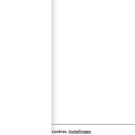
Retouren & ruilen
Betaalopties
Categorieën
Verlichting & Effects
Audio & PA
Truss & Rigging
Muziekinstrumenten
Cases & Tassen
DJ-apparatuur
Kabels & Stekkers
Decoratie & Kunstplanten
Aanbiedingen
Voorwaarden
Algemene voorwaarden
Wij maken gebruik van cookies.
Instellingen
Privacybeleid