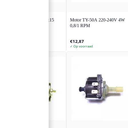
Fan 24V/0,08A 80x80x15
Motor TY-50A 220-240V 4W
DFM8015B
0,8/1 RPM
€
14,69
€
12,87
✓ Op voorraad
✓ Op voorraad