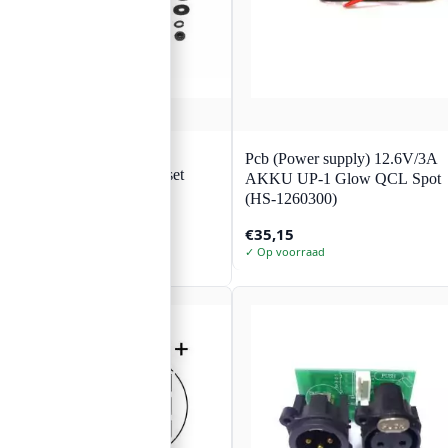
ACCESSORY
Pcb (Power supply) 12.6V/3A
ACCESSORY Boutenset
AKKU UP-1 Glow QCL Spot
M8x70 bk
(HS-1260300)
€
35,15
€
16,59
✓ Op voorraad
✓ Op voorraad