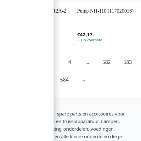
EUROLITE Pump SP-12A-2
Pump NH-110 (117020016)
(240V/18W)
€
23,54
€
42,17
✓ Op voorraad
✓ Op voorraad
1
2
3
4
…
582
583
584
→
Vervangonderdelen, spare parts en accessoires voor
verlichtings-, audio- en truss-apparatuur. Lampen,
ventilatoren, behuizing-onderdelen, voedingen,
schakelaars, kabels en alle kleine onderdelen die je