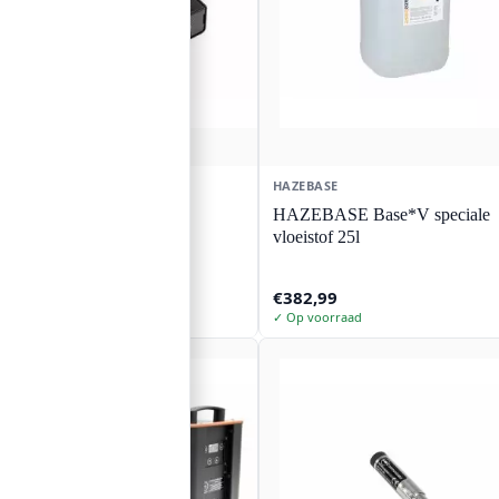
HAZEBASE
HAZEBASE
HAZEBASE
HAZEBASE Base*V speciale
afstandsbediening -
vloeistof 25l
Commander
€
133,37
€
382,99
✓ Op voorraad
✓ Op voorraad