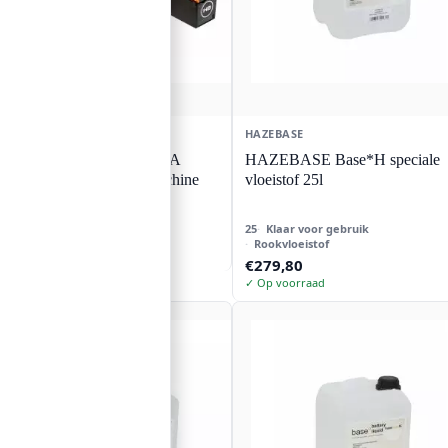
HAZEBASE
HAZEBASE
HAZEBASE PICCOLA
HAZEBASE Base*H speciale
Batterijgevoed rookmachine
vloeistof 25l
DMX
25
Klaar voor gebruik
€
897,88
Rookvloeistof
✓ Op voorraad
€
279,80
✓ Op voorraad