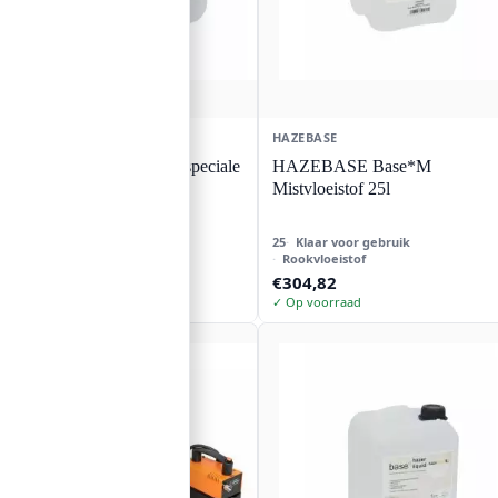
HAZEBASE
HAZEBASE
HAZEBASE Base*H speciale
HAZEBASE Base*M
vloeistof 5l
Mistvloeistof 25l
5
Klaar voor gebruik
25
Klaar voor gebruik
Rookvloeistof
Rookvloeistof
Oorspronkelijke
Huidige
€
63,37
€
304,82
€
65,95
prijs
prijs
✓ Op voorraad
✓ Op voorraad
was:
is:
€65,95.
€63,37.