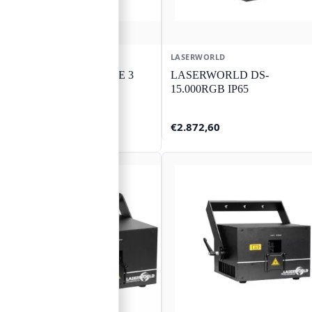
LASERWORLD
LASERWORLD
LASERWORLD CUBE 3
LASERWORLD DS-
15.000RGB IP65
€
1.042,52
€
2.872,60
✓ Op voorraad