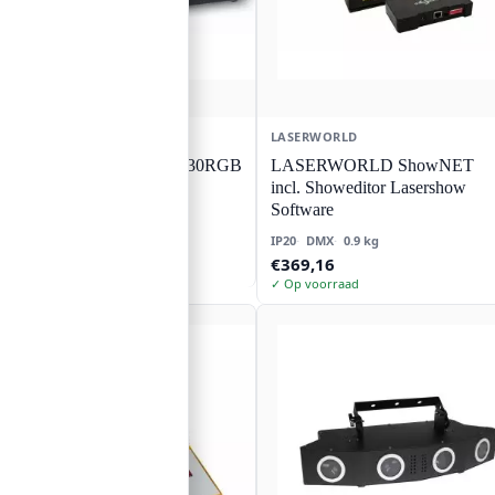
LASERWORLD
LASERWORLD
LASERWORLD EL-230RGB
LASERWORLD ShowNET
MK2
incl. Showeditor Lasershow
Software
IP20
DMX
0.9 kg
€
150,59
€
369,16
✓ Op voorraad
✓ Op voorraad