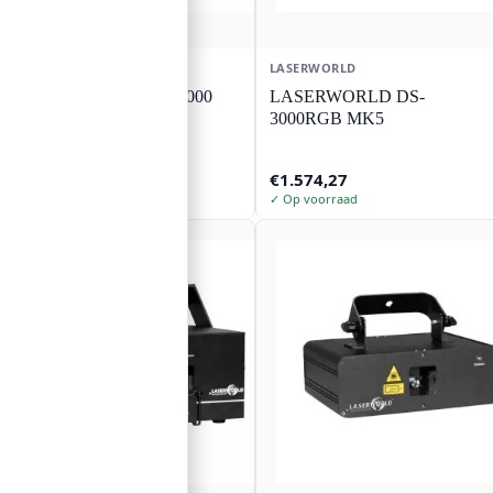
LASERWORLD
LASERWORLD
LASERWORLD CS-6000
LASERWORLD DS-
micro
3000RGB MK5
€
1.042,52
€
1.574,27
✓ Op voorraad
✓ Op voorraad