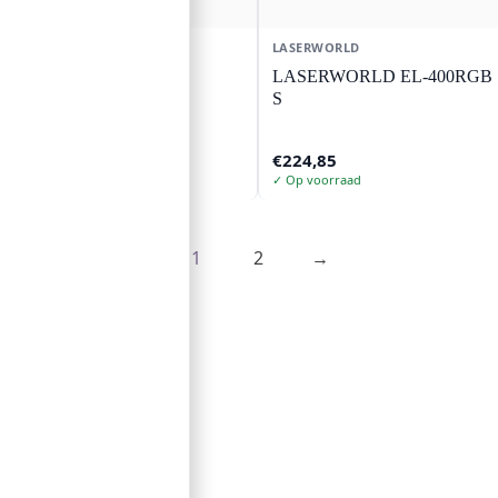
LASERWORLD
LASERWORLD
LASERWORLD DS-
LASERWORLD EL-400RGB
1000RGB MK5
S
€
986,33
€
224,85
✓ Op voorraad
✓ Op voorraad
1
2
→
Contact
Lorentzstraat 89
2665 JG Bleiswijk
085-0805078
info@buzz-shop.nl
Werkdagen 9:00–17:00
KvK: 99144492