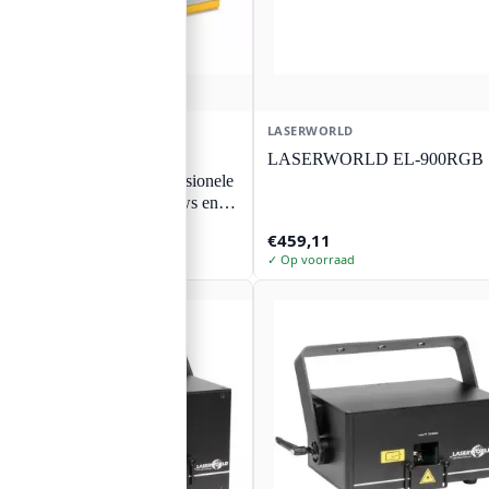
LASERWORLD
LASERWORLD
LASERWORLD
LASERWORLD EL-900RGB
Showcontroller - professionele
software voor lasershows en
multimedia
€
401,48
€
459,11
✓ Op voorraad
✓ Op voorraad