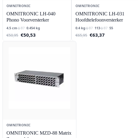
OMNITRONIC
OMNITRONIC
OMNITRONIC LH-040
OMNITRONIC LH-031
Phono Voorversterker
Hoofdtelefoonversterker
4.5 cm
0.454 kg
0.4 kg
113
55
Oorspronkelijke
Huidige
Oorspronkelijke
Huidige
€
50,53
€
63,37
€
50,95
€
65,95
prijs
prijs
prijs
prijs
was:
is:
was:
is:
€50,95.
€50,53.
€65,95.
€63,37.
OMNITRONIC
OMNITRONIC MZD-88 Matrix