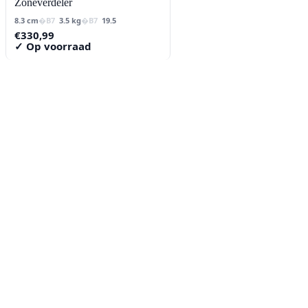
Zoneverdeler
8.3 cm
3.5 kg
19.5
€
330,99
✓ Op voorraad
Contact
Lorentzstraat 89
2665 JG Bleiswijk
085-0805078
info@buzz-shop.nl
Werkdagen 9:00–17:00
KvK: 99144492
Klantenservice
Klantenservice
Contact