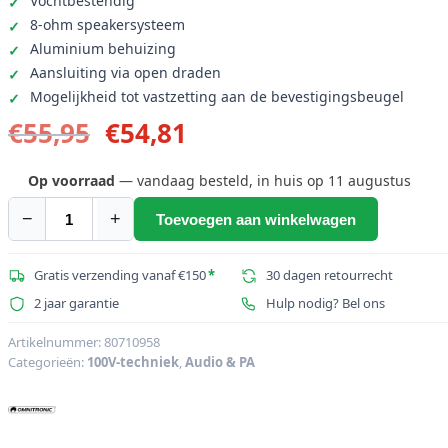
Vochtbestendig
8-ohm speakersysteem
Aluminium behuizing
Aansluiting via open draden
Mogelijkheid tot vastzetting aan de bevestigingsbeugel
Oorspronkelijke
Huidige
€
55,95
€
54,81
prijs
prijs
was:
is:
Op voorraad
— vandaag besteld, in huis op 11 augustus
€55,95.
€54,81.
−
+
Toevoegen aan winkelwagen
OMNITRONIC
NOH-
30R
Gratis verzending vanaf €150
*
30 dagen retourrecht
PA
2 jaar garantie
Hulp nodig? Bel ons
hoornluidspreker
aantal
Artikelnummer:
80710958
Categorieën:
100V-techniek
,
Audio & PA