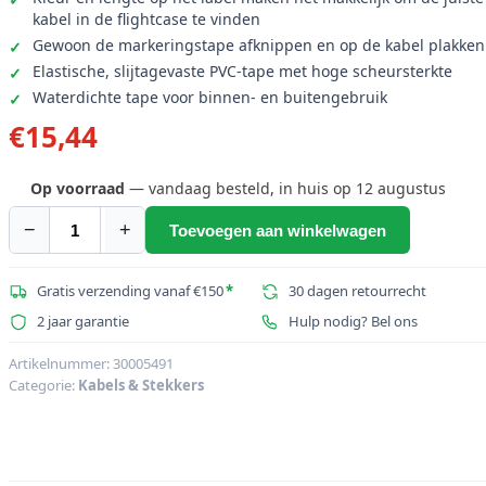
kabel in de flightcase te vinden
Gewoon de markeringstape afknippen en op de kabel plakken
Elastische, slijtagevaste PVC-tape met hoge scheursterkte
Waterdichte tape voor binnen- en buitengebruik
€
15,44
Op voorraad
— vandaag besteld, in huis op 12 augustus
−
+
Toevoegen aan winkelwagen
ACCESSOIRE
Kabelmarkering
10m,
Gratis verzending vanaf €150
*
30 dagen retourrecht
rood
2 jaar garantie
Hulp nodig? Bel ons
aantal
Artikelnummer:
30005491
Categorie:
Kabels & Stekkers