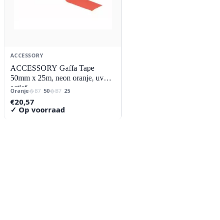
ACCESSORY
ACCESSORY Gaffa Tape
50mm x 25m, neon oranje, uv
actief
Oranje
50
25
€
20,57
✓ Op voorraad
Contact
Lorentzstraat 89
2665 JG Bleiswijk
085-0805078
info@buzz-shop.nl
Werkdagen 9:00–17:00