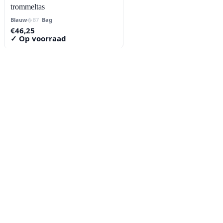
trommeltas
Blauw
Bag
€
46,25
✓ Op voorraad
Contact
Lorentzstraat 89
2665 JG Bleiswijk
085-0805078
info@buzz-shop.nl
Werkdagen 9:00–17:00
KvK: 99144492
Klantenservice
Klantenservice
Contact