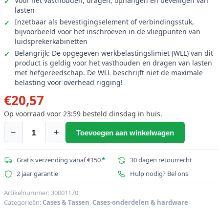
Voor het vasthouden, dragen, ophangen en beveiligen van
lasten
Inzetbaar als bevestigingselement of verbindingsstuk,
bijvoorbeeld voor het inschroeven in de vliegpunten van
luidsprekerkabinetten
Belangrijk: De opgegeven werkbelastingslimiet (WLL) van dit
product is geldig voor het vasthouden en dragen van lasten
met hefgereedschap. De WLL beschrijft niet de maximale
belasting voor overhead rigging!
€
20,57
Op voorraad voor 23:59 besteld dinsdag in huis.
−
+
Toevoegen aan winkelwagen
ACCESSOIRE
Oogbout
M12/50mm,
Gratis verzending vanaf €150
*
30 dagen retourrecht
roestvrij
2 jaar garantie
Hulp nodig? Bel ons
staal
aantal
Artikelnummer:
30001170
Categorieën:
Cases & Tassen
,
Cases-onderdelen & hardware