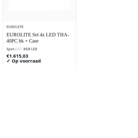
EUROLITE
EUROLITE Set 4x LED THA-
40PC bk + Case
Spot
RGB LED
€
1.615,03
✓ Op voorraad
Contact
Lorentzstraat 89
2665 JG Bleiswijk
085-0805078
info@buzz-shop.nl
Werkdagen 9:00–17:00
KvK: 99144492