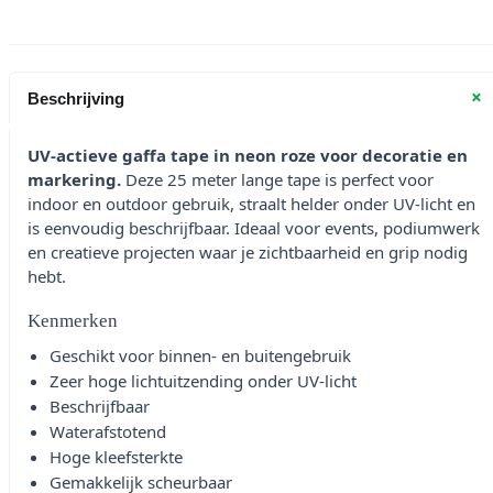
aantal
+
Beschrijving
UV-actieve gaffa tape in neon roze voor decoratie en
markering.
Deze 25 meter lange tape is perfect voor
indoor en outdoor gebruik, straalt helder onder UV-licht en
is eenvoudig beschrijfbaar. Ideaal voor events, podiumwerk
en creatieve projecten waar je zichtbaarheid en grip nodig
hebt.
Kenmerken
Geschikt voor binnen- en buitengebruik
Zeer hoge lichtuitzending onder UV-licht
Beschrijfbaar
Waterafstotend
Hoge kleefsterkte
Gemakkelijk scheurbaar