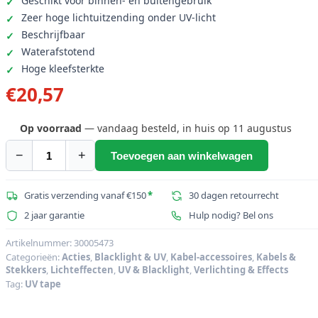
Geschikt voor binnen- en buitengebruik
Zeer hoge lichtuitzending onder UV-licht
Beschrijfbaar
Waterafstotend
Hoge kleefsterkte
€
20,57
Op voorraad
— vandaag besteld, in huis op 11 augustus
−
+
Toevoegen aan winkelwagen
ACCESSORY
Gaffa
Tape
Gratis verzending vanaf €150
*
30 dagen retourrecht
50mm
2 jaar garantie
Hulp nodig? Bel ons
x
25m,
Artikelnummer:
30005473
Categorieën:
Acties
,
Blacklight & UV
,
Kabel-accessoires
,
Kabels &
neon
Stekkers
,
Lichteffecten
,
UV & Blacklight
,
Verlichting & Effects
roze,
Tag:
UV tape
uv
actief