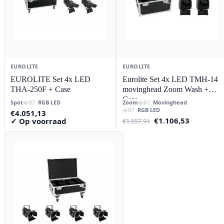
EUROLITE
EUROLITE
EUROLITE Set 4x LED
Eurolite Set 4x LED TMH-14
THA-250F + Case
movinghead Zoom Wash +
Case
Spot
RGB LED
Zoom
Movinghead
RGB LED
€
4.051,13
Oorspronkelijke
Huidige
€
1.106,53
✓ Op voorraad
€
1.557,91
prijs
prijs
was:
is:
€1.557,91.
€1.106,53