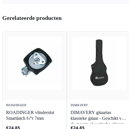
Gerelateerde producten
ROADINGER
DIMAVERY
ROADINGER vlinderslot
DIMAVERY gitaartas
Smartlatch f√ºr 7mm
klassieke gitaar - Geschikt voor
de meeste akoestische gitaren
€
24,85
€
24,85