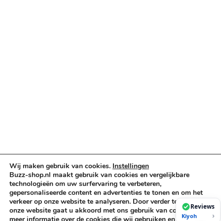
Categorieën
Verlichting & Effects
Audio & PA
Truss & Rigging
Muziekinstrumenten
Cases & Tassen
DJ-apparatuur
Kabels & Stekkers
Decoratie & Kunstplanten
Aanbiedingen
Voorwaarden
Algemene voorwaarden
Wij maken gebruik van cookies.
Instellingen
Buzz-shop.nl maakt gebruik van cookies en vergelijkbare
Privacybeleid
technologieën om uw surfervaring te verbeteren,
Cookiebeleid
gepersonaliseerde content en advertenties te tonen en om het
verkeer op onze website te analyseren. Door verder te gaan op
Reviews
onze website gaat u akkoord met ons gebruik van cookies. Voor
›
Kiyoh
meer informatie over de cookies die wij gebruiken en hoe u deze