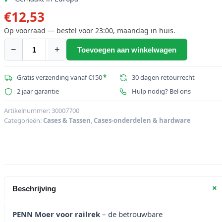
€
12,53
Op voorraad — bestel voor 23:00, maandag in huis.
−
+
Toevoegen aan winkelwagen
PENN
Moer
voor
Gratis verzending vanaf €150
*
30 dagen retourrecht
railrek
2 jaar garantie
Hulp nodig? Bel ons
aantal
Artikelnummer:
30007700
Categorieën:
Cases & Tassen
,
Cases-onderdelen & hardware
+
Beschrijving
PENN Moer voor railrek
– de betrouwbare