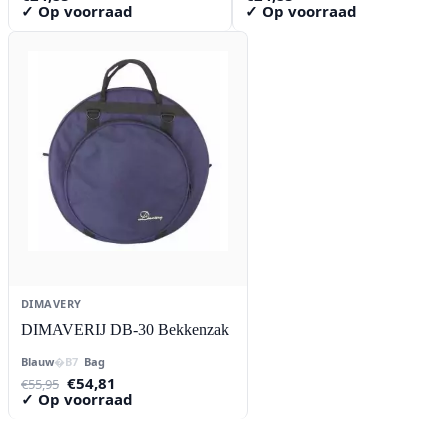
✓ Op voorraad
✓ Op voorraad
DIMAVERY
DIMAVERIJ DB-30 Bekkenzak
Blauw
Bag
Oorspronkelijke
Huidige
€
54,81
€
55,95
prijs
prijs
✓ Op voorraad
was:
is:
€55,95.
€54,81.