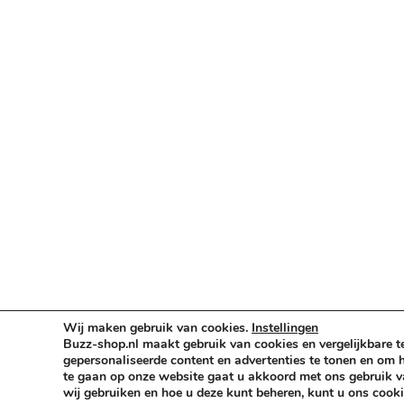
Verlichting & Effects
Audio & PA
Truss & Rigging
Muziekinstrumenten
Cases & Tassen
DJ-apparatuur
Kabels & Stekkers
Decoratie & Kunstplanten
Aanbiedingen
Voorwaarden
Algemene voorwaarden
Privacybeleid
Wij maken gebruik van cookies.
Instellingen
Cookiebeleid
Buzz-shop.nl maakt gebruik van cookies en vergelijkbare t
gepersonaliseerde content en advertenties te tonen en om h
te gaan op onze website gaat u akkoord met ons gebruik va
wij gebruiken en hoe u deze kunt beheren, kunt u ons cooki
Copyright © 2026 Buzz-Shop.nl. Alle rechten voo