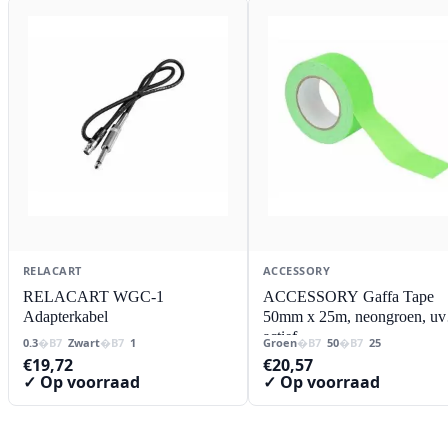
RELACART
ACCESSORY
RELACART WGC-1
ACCESSORY Gaffa Tape
Adapterkabel
50mm x 25m, neongroen, uv
actief
0.3
Zwart
1
Groen
50
25
€
19,72
€
20,57
✓ Op voorraad
✓ Op voorraad