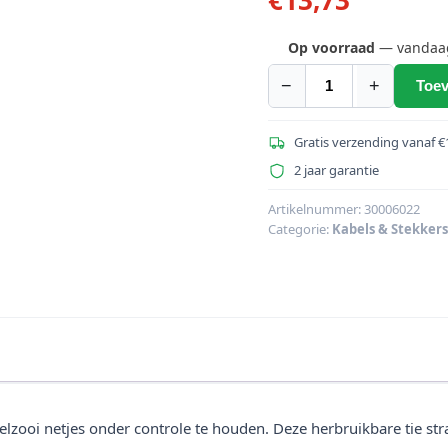
Op voorraad
— vandaag 
−
+
Toev
ACCESSOIRIE
BANDEN
25x195mm
Gratis verzending vanaf €
aantal
2 jaar garantie
Artikelnummer:
30006022
Categorie:
Kabels & Stekkers
lzooi netjes onder controle te houden. Deze herbruikbare tie st