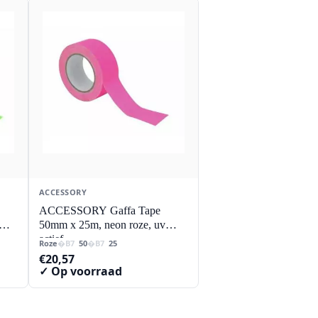
ACCESSORY
ACCESSORY Gaffa Tape
50mm x 25m, neon roze, uv
actief
Roze
50
25
€
20,57
✓ Op voorraad