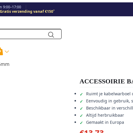
 9:00–17:00
*
Gratis verzending vanaf €150
95mm
ACCESSOIRIE B
Ruimt je kabelwarboel 
Eenvoudig in gebruik, 
Beschikbaar in verschi
Altijd herbruikbaar
Gemaakt in Europa
€
13,73