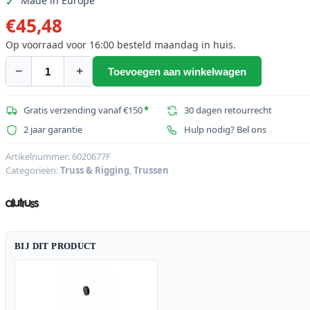
Made in Europe
€
45,48
Op voorraad voor 16:00 besteld maandag in huis.
−
+
Toevoegen aan winkelwagen
ALUTRUSS
Aluminium
buis
Gratis verzending vanaf €150
*
30 dagen retourrecht
6082
2 jaar garantie
Hulp nodig? Bel ons
50x2mm
1m
Artikelnummer:
6020677F
Categorieën:
Truss & Rigging
,
Trussen
zwart
aantal
BIJ DIT PRODUCT