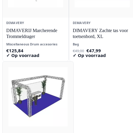
DIMAVERY
DIMAVERY
DIMAVERIJ Marcherende
DIMAVERY Zachte tas voor
Trommeldrager
toetsenbord, XL
Miscellaneous Drum accesories
Bag
Oorspronkelijke
Huidige
€
125,84
€
47,99
€
49,00
prijs
prijs
✓ Op voorraad
✓ Op voorraad
was:
is:
€49,00.
€47,99.