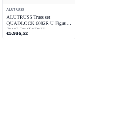
ALUTRUSS
ALUTRUSS Truss set
QUADLOCK 6082R U-Figuur
7x4x3.5m (BxDxH)
€
5.936,52
Contact
Lorentzstraat 89
2665 JG Bleiswijk
085-0805078
info@buzz-shop.nl
Werkdagen 9:00–17:00
KvK: 99144492
Klantenservice
Klantenservice