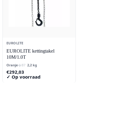
EUROLITE
EUROLITE kettingtakel
10M/1.0T
Oranje
2,2 kg
€
292,03
✓ Op voorraad
Contact
Lorentzstraat 89
2665 JG Bleiswijk
085-0805078
info@buzz-shop.nl