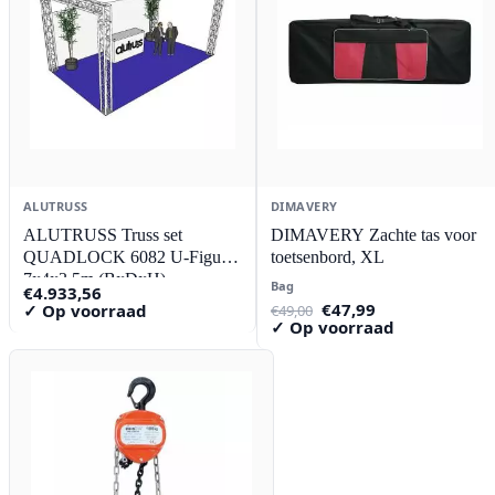
ALUTRUSS
DIMAVERY
ALUTRUSS Truss set
DIMAVERY Zachte tas voor
QUADLOCK 6082 U-Figuur
toetsenbord, XL
7x4x3.5m (BxDxH)
Bag
€
4.933,56
Oorspronkelijke
Huidige
€
47,99
✓ Op voorraad
€
49,00
prijs
prijs
✓ Op voorraad
was:
is:
€49,00.
€47,99.