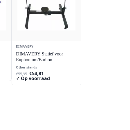
DIMAVERY
DIMAVERY Statief voor
Euphonium/Bariton
Other stands
Oorspronkelijke
Huidige
€
54,81
€
55,95
prijs
prijs
✓ Op voorraad
was:
is:
€55,95.
€54,81.