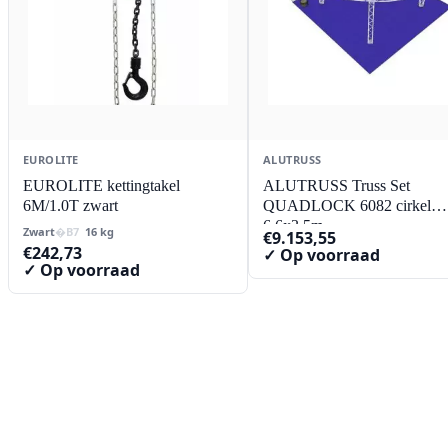
EUROLITE
ALUTRUSS
EUROLITE kettingtakel
ALUTRUSS Truss Set
6M/1.0T zwart
QUADLOCK 6082 cirkel
6.6x3.5m
Zwart
16 kg
€
9.153,55
€
242,73
✓ Op voorraad
✓ Op voorraad
Contact
Lorentzstraat 89
2665 JG Bleiswijk
085-0805078