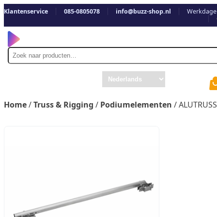
Klantenservice
085-0805078
info@buzz-shop.nl
Werkdagen
Zoek
naar
Home
/
Truss & Rigging
/
Podiumelementen
/ ALUTRUSS