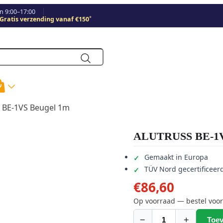
 9:00–17:00
*
Gratis verzending vanaf €150
 BE-1VS Beugel 1m
ALUTRUSS BE-1V
Gemaakt in Europa
TÜV Nord gecertificeer
€
86,60
Op voorraad — bestel voor
−
+
Toev