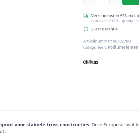
ALUTRUSS
BE-
1VS
Verzendkosten €38 excl. 
Gratis vanaf €750 · grootgoe
Beugel
2 jaar garantie
1m
aantal
Artikelnummer:
8070278U
Categorieën:
Podiumelemen
unt voor stabiele truss-constructies.
Deze Europese kwalitei
rt.