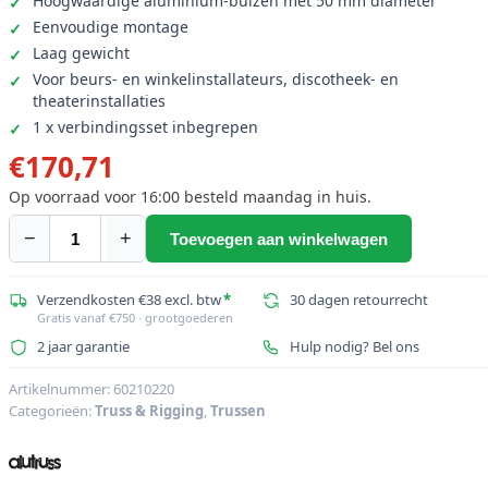
Hoogwaardige aluminium-buizen met 50 mm diameter
Eenvoudige montage
Laag gewicht
Voor beurs- en winkelinstallateurs, discotheek- en
theaterinstallaties
1 x verbindingsset inbegrepen
€
170,71
Op voorraad voor 16:00 besteld maandag in huis.
−
+
Toevoegen aan winkelwagen
ALUTRUSS
BILOCK
BQ2-
Verzendkosten €38 excl. btw
*
30 dagen retourrecht
Gratis vanaf €750 · grootgoederen
3000
2 jaar garantie
Hulp nodig? Bel ons
2-
weg
Artikelnummer:
60210220
kruis
Categorieën:
Truss & Rigging
,
Trussen
Beam
aantal