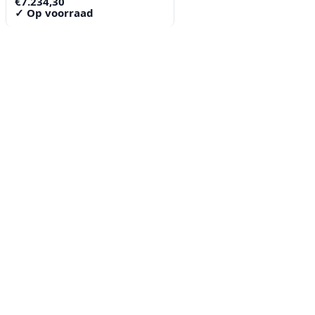
€
7.234,30
✓ Op voorraad
Contact
Lorentzstraat 89
2665 JG Bleiswijk
085-0805078
info@buzz-shop.nl
Werkdagen 9:00–17:00
KvK: 99144492
Klantenservice
Klantenservice
Contact
Veelgestelde vragen
Bezorgen