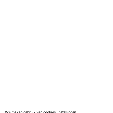
Retouren & ruilen
Betaalopties
Categorieën
Verlichting & Effects
Audio & PA
Truss & Rigging
Muziekinstrumenten
Cases & Tassen
DJ-apparatuur
Kabels & Stekkers
Decoratie & Kunstplanten
Aanbiedingen
Voorwaarden
Algemene voorwaarden
Privacybeleid
Wij maken gebruik van cookies.
Instellingen
Cookiebeleid