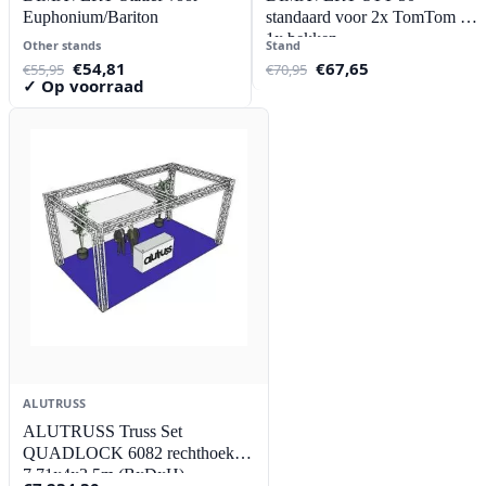
Euphonium/Bariton
standaard voor 2x TomTom +
1x bekken
Other stands
Stand
Oorspronkelijke
Huidige
Oorspronkelijke
Huidige
€
54,81
€
67,65
€
55,95
€
70,95
prijs
prijs
prijs
prijs
✓ Op voorraad
was:
is:
was:
is:
€55,95.
€54,81.
€70,95.
€67,65.
ALUTRUSS
ALUTRUSS Truss Set
QUADLOCK 6082 rechthoek
7.71x4x3.5m (BxDxH)