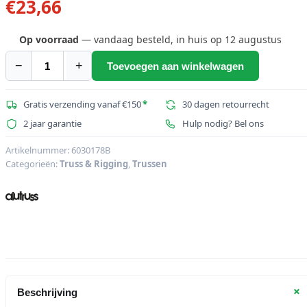
€
23,66
Op voorraad
— vandaag besteld, in huis op 12 augustus
−
+
Toevoegen aan winkelwagen
ALUTRUSS
DECOLOCK
Afstandsdeel
Gratis verzending vanaf €150
*
30 dagen retourrecht
20mm
2 jaar garantie
Hulp nodig? Bel ons
aantal
Artikelnummer:
6030178B
Categorieën:
Truss & Rigging
,
Trussen
+
Beschrijving