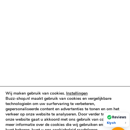
Verlichting & Effects
Audio & PA
Truss & Rigging
Muziekinstrumenten
Cases & Tassen
DJ-apparatuur
Kabels & Stekkers
Decoratie & Kunstplanten
Aanbiedingen
Voorwaarden
Algemene voorwaarden
Wij maken gebruik van cookies.
Instellingen
Privacybeleid
Buzz-shop.nl maakt gebruik van cookies en vergelijkbare
technologieën om uw surfervaring te verbeteren,
Cookiebeleid
gepersonaliseerde content en advertenties te tonen en om het
verkeer op onze website te analyseren. Door verder te gaan op
Reviews
onze website gaat u akkoord met ons gebruik van cookies. Voor
›
Kiyoh
Copyright © 2026 Buzz-Shop.nl. Alle rechten voorbehouden.
meer informatie over de cookies die wij gebruiken en hoe u deze
kunt beheren, kunt u ons cookiebeleid raadplegen.