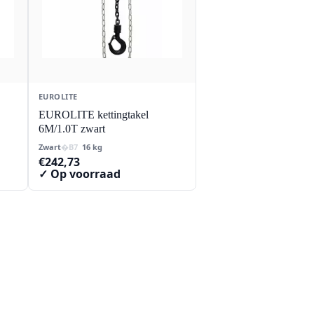
EUROLITE
EUROLITE kettingtakel
6M/1.0T zwart
Zwart
16 kg
€
242,73
✓ Op voorraad