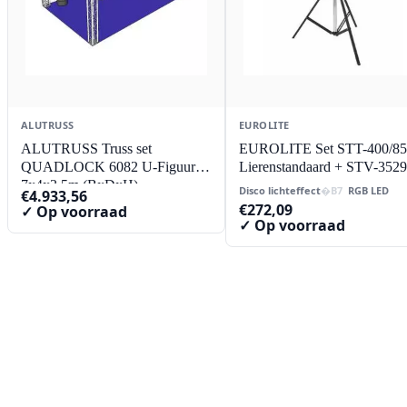
ALUTRUSS
EUROLITE
ALUTRUSS Truss set
EUROLITE Set STT-400/85
QUADLOCK 6082 U-Figuur
Lierenstandaard + STV-3529
7x4x3.5m (BxDxH)
Disco lichteffect
RGB LED
€
4.933,56
€
272,09
✓ Op voorraad
✓ Op voorraad
Contact
Lorentzstraat 89
2665 JG Bleiswijk
085-0805078
info@buzz-shop.nl