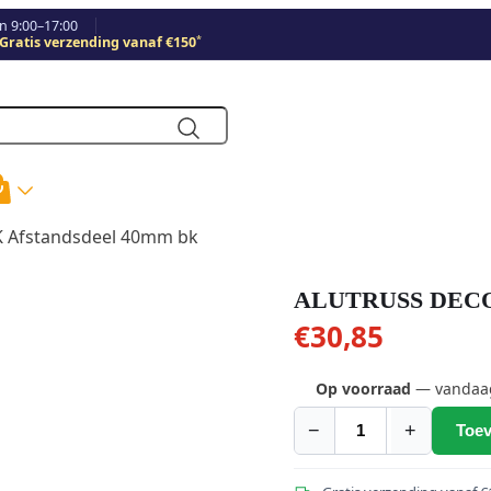
 9:00–17:00
*
Gratis verzending vanaf €150
 Afstandsdeel 40mm bk
ALUTRUSS DECOL
€
30,85
Op voorraad
— vandaag 
−
+
Toev
ALUTRUSS
DECOLOCK