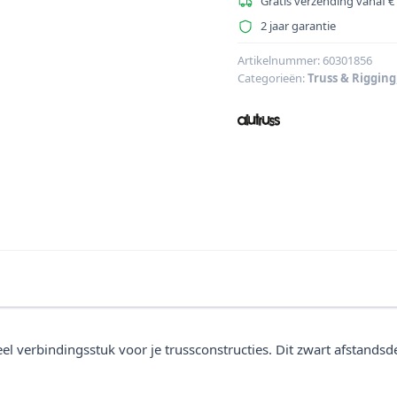
Afstandsdeel
Gratis verzending vanaf €
40mm
2 jaar garantie
bk
aantal
Artikelnummer:
60301856
Categorieën:
Truss & Rigging
eel verbindingsstuk voor je trussconstructies. Dit zwart afstand