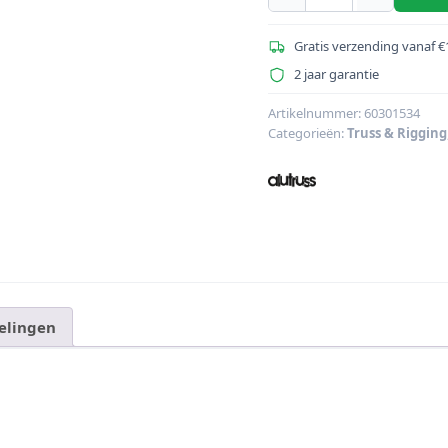
DECOLOCK
DQ2-
Gratis verzending vanaf €
PAC21H
2 jaar garantie
2-
weg
Artikelnummer:
60301534
Categorieën:
Truss & Rigging
hoek
90¬∞
aantal
elingen