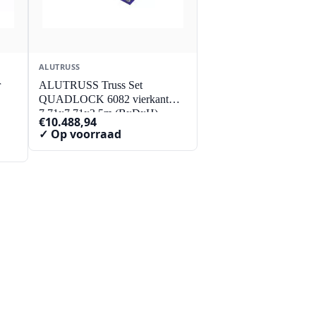
ALUTRUSS
r
ALUTRUSS Truss Set
QUADLOCK 6082 vierkant
7.71x7.71x3.5m (BxDxH)
€
10.488,94
✓ Op voorraad