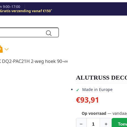
 9:00–17:00
*
Gratis verzending vanaf €150
 DQ2-PAC21H 2-weg hoek 90¬∞
ALUTRUSS DECOL
Made in Europe
€
93,91
Op voorraad
— vandaag 
−
+
Toev
ALUTRUSS