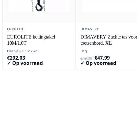
EUROLITE
DIMAVERY
EUROLITE kettingtakel
DIMAVERY Zachte tas voo
10M/1.0T
toetsenbord, XL
Oranje
2,2 kg
Bag
Oorspronkelijke
Huidige
€
292,03
€
47,99
€
49,00
prijs
prijs
✓ Op voorraad
✓ Op voorraad
was:
is:
€49,00.
€47,99.
Contact
Lorentzstraat 89
2665 JG Bleiswijk
085-0805078
info@buzz-shop.nl
Werkdagen 9:00–17:00
KvK: 99144492