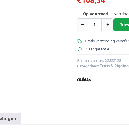
Op voorraad
— vandaag 
−
+
Toev
ALUTRUSS
DECOLOCK
DQ2-
Gratis verzending vanaf €
S750
2 jaar garantie
2-
weg
Artikelnummer:
60300108
Categorieën:
Truss & Rigging
kruisgleuf
Beam
bk
aantal
elingen