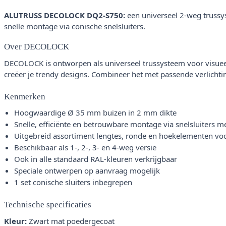
ALUTRUSS DECOLOCK DQ2-S750:
een universeel 2-weg trussys
snelle montage via conische snelsluiters.
Over DECOLOCK
DECOLOCK is ontworpen als universeel trussysteem voor visueel
creëer je trendy designs. Combineer het met passende verlichti
Kenmerken
Hoogwaardige Ø 35 mm buizen in 2 mm dikte
Snelle, efficiënte en betrouwbare montage via snelsluiters m
Uitgebreid assortiment lengtes, ronde en hoekelementen voor
Beschikbaar als 1-, 2-, 3- en 4-weg versie
Ook in alle standaard RAL-kleuren verkrijgbaar
Speciale ontwerpen op aanvraag mogelijk
1 set conische sluiters inbegrepen
Technische specificaties
Kleur:
Zwart mat poedergecoat