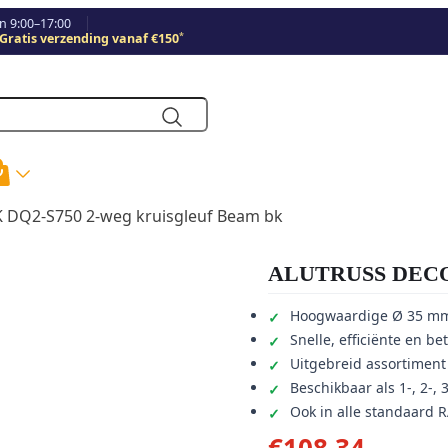
 9:00–17:00
*
Gratis verzending vanaf €150
DQ2-S750 2-weg kruisgleuf Beam bk
ALUTRUSS DECOLO
Hoogwaardige Ø 35 mm
Snelle, efficiënte en b
Uitgebreid assortiment 
Beschikbaar als 1-, 2-, 
Ook in alle standaard R
€
108,34