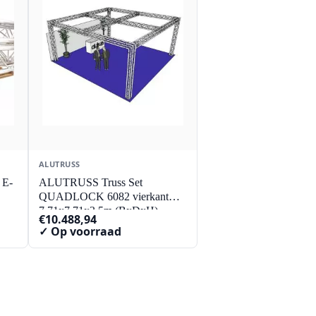
ALUTRUSS
 E-
ALUTRUSS Truss Set
QUADLOCK 6082 vierkant
7.71x7.71x3.5m (BxDxH)
€
10.488,94
✓ Op voorraad