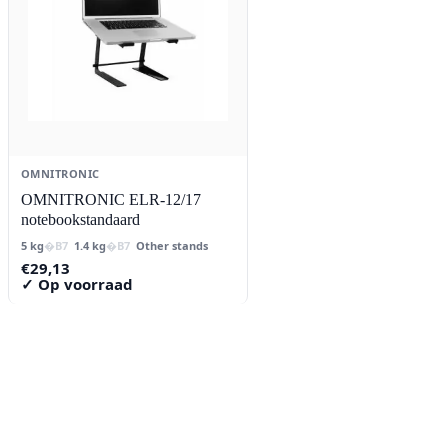
OMNITRONIC
OMNITRONIC ELR-12/17
notebookstandaard
5 kg
1.4 kg
Other stands
€
29,13
✓ Op voorraad
Contact
Lorentzstraat 89
2665 JG Bleiswijk
085-0805078