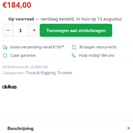
€
184,00
Op voorraad
— vandaag besteld, in huis op 13 augustus
−
+
Toevoegen aan winkelwagen
ALUTRUSS
DECOLOCK
DQ2-
Gratis verzending vanaf €150
*
30 dagen retourrecht
SPAT35H
2 jaar garantie
Hulp nodig? Bel ons
3-
weg
Artikelnummer:
60300144
Categorieën:
Truss & Rigging
,
Trussen
T-
stuk
90¬∞
bk
aantal
+
Beschrijving