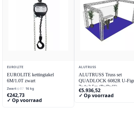
EUROLITE
ALUTRUSS
EUROLITE kettingtakel
ALUTRUSS Truss set
6M/1.0T zwart
QUADLOCK 6082R U-Fig
7x4x3.5m (BxDxH)
Zwart
16 kg
€
5.936,52
€
242,73
✓ Op voorraad
✓ Op voorraad
Contact