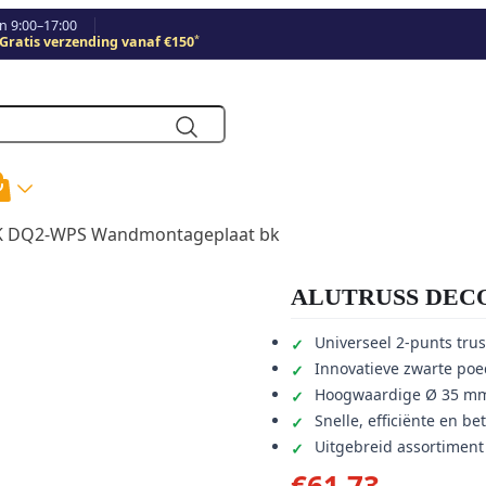
 9:00–17:00
*
Gratis verzending vanaf €150
 DQ2-WPS Wandmontageplaat bk
ALUTRUSS DECOL
Universeel 2-punts trus
Innovatieve zwarte poe
Hoogwaardige Ø 35 mm
Snelle, efficiënte en 
Uitgebreid assortiment 
€
61,73