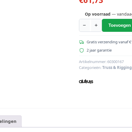
Op voorraad
— vandaag 
−
+
Toevoegen 
ALUTRUSS
DECOLOCK
DQ2-
Gratis verzending vanaf €
WPS
2 jaar garantie
Wandmontageplaa
bk
Artikelnummer:
60300167
Categorieën:
Truss & Rigging
aantal
elingen