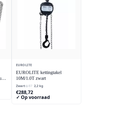
EUROLITE
EUROLITE kettingtakel
uur
10M/1.0T zwart
Zwart
2,2 kg
€
288,72
✓ Op voorraad