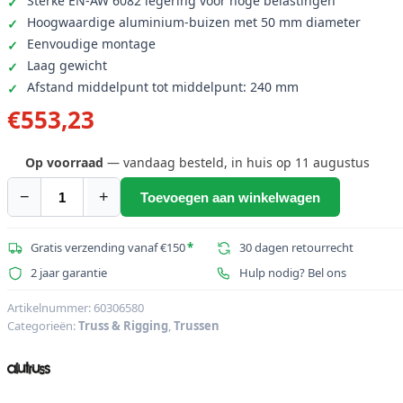
Sterke EN-AW 6082 legering voor hoge belastingen
Hoogwaardige aluminium-buizen met 50 mm diameter
Eenvoudige montage
Laag gewicht
Afstand middelpunt tot middelpunt: 240 mm
€
553,23
Op voorraad
— vandaag besteld, in huis op 11 augustus
−
+
Toevoegen aan winkelwagen
ALUTRUSS
QUADLOCK
6082T-
Gratis verzending vanaf €150
*
30 dagen retourrecht
42
2 jaar garantie
Hulp nodig? Bel ons
4-
voudig
Artikelnummer:
60306580
Categorieën:
Truss & Rigging
,
Trussen
T-
stuk
aantal