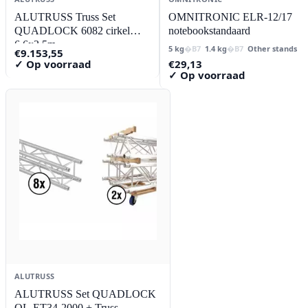
ALUTRUSS Truss Set
OMNITRONIC ELR-12/17
QUADLOCK 6082 cirkel
notebookstandaard
6.6x3.5m
5 kg
1.4 kg
Other stands
€
9.153,55
€
29,13
✓ Op voorraad
✓ Op voorraad
ALUTRUSS
ALUTRUSS Set QUADLOCK
QL-ET34-2000 + Truss