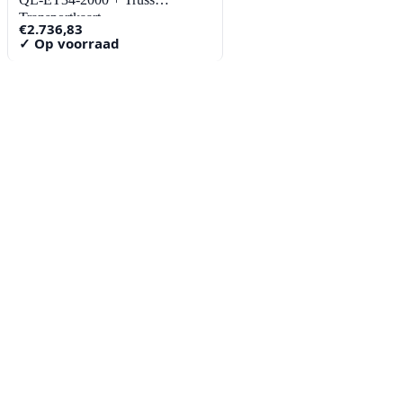
Transportkaart
€
2.736,83
✓ Op voorraad
Contact
Lorentzstraat 89
2665 JG Bleiswijk
085-0805078
info@buzz-shop.nl
Werkdagen 9:00–17:00
KvK: 99144492
Klantenservice
Klantenservice
Contact
Veelgestelde vragen