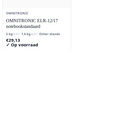
OMNITRONIC
OMNITRONIC ELR-12/17
notebookstandaard
5 kg
1.4 kg
Other stands
€
29,13
✓ Op voorraad
Contact
Lorentzstraat 89
2665 JG Bleiswijk
085-0805078
info@buzz-shop.nl
Werkdagen 9:00–17:00
KvK: 99144492