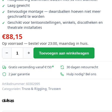
Laag gewicht
Eenvoudige montage — dwarsbalken hoeven niet meer
geschroefd te worden
Geschikt voor tentoonstellingen, winkels, discotheken en
theatrale installaties
€
88,15
Op voorraad — bestel voor 23:00, maandag in huis.
−
+
Toevoegen aan winkelwagen
ALUTRUSS
QUADLOCK
eindplaat
Gratis verzending vanaf €150
*
30 dagen retourrecht
QQGP
2 jaar garantie
Hulp nodig? Bel ons
aantal
Artikelnummer:
60302995
Categorieën:
Truss & Rigging
,
Trussen