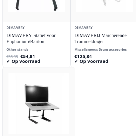
DIMAVERY
DIMAVERY
DIMAVERY Statief voor
DIMAVERIJ Marcherende
Euphonium/Bariton
Trommeldrager
Other stands
Miscellaneous Drum accesories
Oorspronkelijke
Huidige
€
54,81
€
125,84
€
55,95
prijs
prijs
✓ Op voorraad
✓ Op voorraad
was:
is:
€55,95.
€54,81.