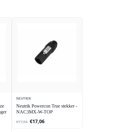
NEUTRIK
ze
Neutrik Powercon True stekker -
nger
NAC3MX-W-TOP
Oorspronkelijke
Huidige
€
17,06
€
17,84
prijs
prijs
was:
is: