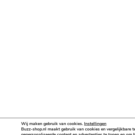
Categorieën
Verlichting & Effects
Audio & PA
Truss & Rigging
Muziekinstrumenten
Cases & Tassen
DJ-apparatuur
Kabels & Stekkers
Decoratie & Kunstplanten
Aanbiedingen
Voorwaarden
Algemene voorwaarden
Privacybeleid
Wij maken gebruik van cookies.
Instellingen
Cookiebeleid
Buzz-shop.nl maakt gebruik van cookies en vergelijkbare t
gepersonaliseerde content en advertenties te tonen en om h