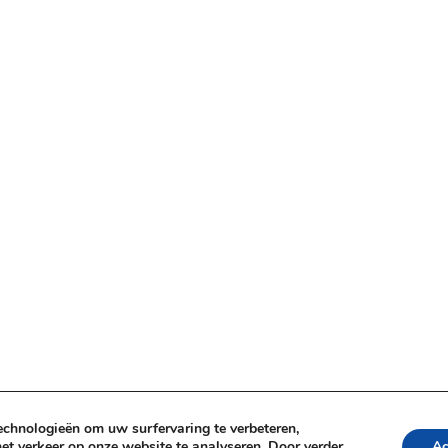
echnologieën om uw surfervaring te verbeteren,
et verkeer op onze website te analyseren. Door verder
Ac