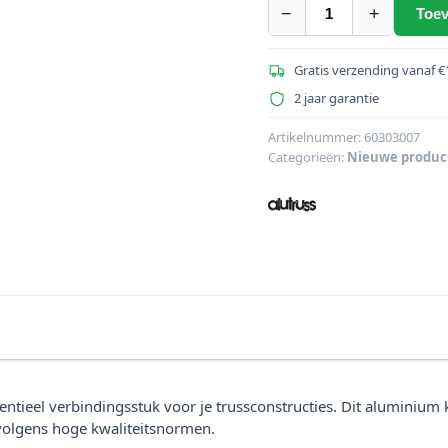
−
+
Toev
ALUTRUSS
QUADLOCK
QL-
Gratis verzending vanaf €
ET
2 jaar garantie
halve
kegel
Artikelnummer:
60303007
Categorieën:
Nieuwe produc
M10S
aantal
entieel verbindingsstuk voor je trussconstructies. Dit aluminiu
olgens hoge kwaliteitsnormen.