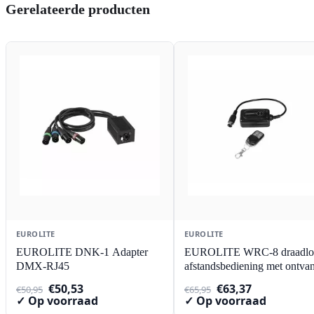
Gerelateerde producten
EUROLITE
EUROLITE
EUROLITE DNK-1 Adapter
EUROLITE WRC-8 draadlo
DMX-RJ45
afstandsbediening met ontva
Oorspronkelijke
Huidige
Oorspronkelijke
Huidige
€
50,53
€
63,37
€
50,95
€
65,95
prijs
prijs
prijs
prijs
✓ Op voorraad
✓ Op voorraad
was:
is:
was:
is: