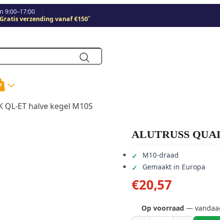
 9:00–17:00
*
Gratis verzending vanaf €150
QL-ET halve kegel M10S
ALUTRUSS QUADL
M10-draad
Gemaakt in Europa
€
20,57
Op voorraad
— vandaag 