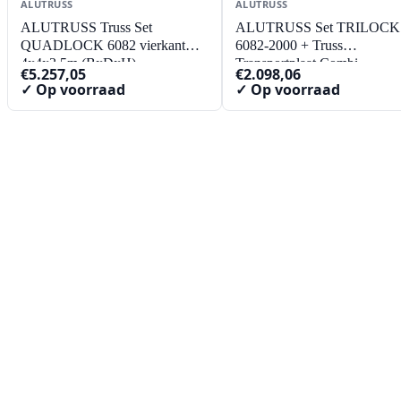
ALUTRUSS
ALUTRUSS
ALUTRUSS Truss Set
ALUTRUSS Set TRILOCK
QUADLOCK 6082 vierkant
6082-2000 + Truss
4x4x3.5m (BxDxH)
Transportplaat Combi
€
5.257,05
€
2.098,06
✓ Op voorraad
✓ Op voorraad
Contact
Lorentzstraat 89
2665 JG Bleiswijk
085-0805078
info@buzz-shop.nl
Werkdagen 9:00–17:00
KvK: 99144492
Klantenservice