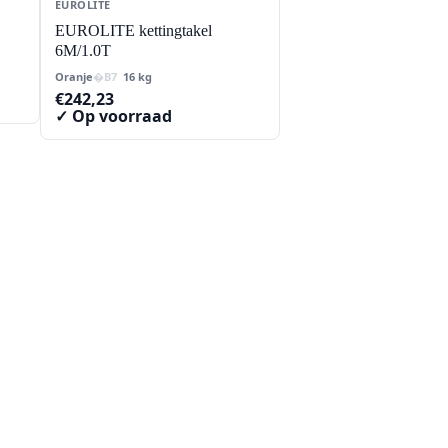
EUROLITE
EUROLITE kettingtakel
6M/1.0T
Oranje
16 kg
€
242,23
✓ Op voorraad