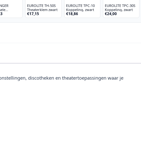
NGER
EUROLITE TH-50S
EUROLITE TPC-10
EUROLITE TPC-30S
sele
Theaterklem zwart
Koppeling, zwart
Koppeling, zwart
33
€17,15
€18,86
€24,00
dapter Case
50
onstellingen, discotheken en theatertoepassingen waar je