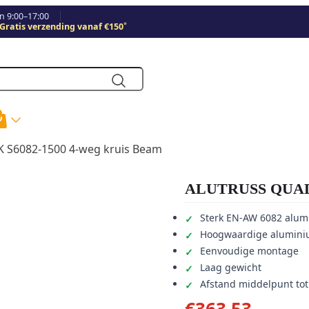
 9:00–17:00
*
Gratis verzending vanaf €150
S6082-1500 4-weg kruis Beam
ALUTRUSS QUADL
Sterk EN-AW 6082 alum
Hoogwaardige alumini
Eenvoudige montage
Laag gewicht
Afstand middelpunt to
€
363,53