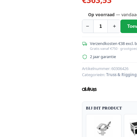
Op voorraad
— vandaag 
−
+
Toev
ALUTRUSS
QUADLOCK
S6082-
Verzendkosten €38 excl. 
Gratis vanaf €750 · grootgoe
1500
2 jaar garantie
4-
weg
Artikelnummer:
60306426
kruis
Categorieën:
Truss & Rigging
Beam
aantal
BIJ DIT PRODUCT