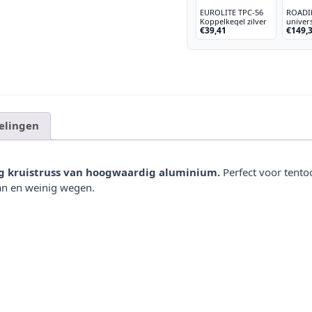
EUROLITE TPC-56
ROADI
Koppelkegel zilver
univer
€39,41
€149,
kegela
UKAC-
elingen
g kruistruss van hoogwaardig aluminium.
Perfect voor tento
aan en weinig wegen.