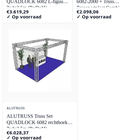
QUADLOCK 6082 L-figuur
6082-2000 + Truss
7x4x3.5m (BxDxH)
Transportplaat Combi
€
3.619,29
€
2.098,06
✓ Op voorraad
✓ Op voorraad
ALUTRUSS
ALUTRUSS Truss Set
QUADLOCK 6082 rechthoek
7x4x3.5m (BxDxH)
€
6.028,37
✓ Op voorraad