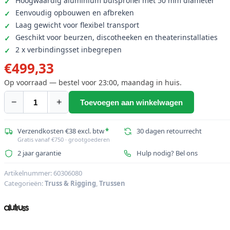
Hoogwaardig aluminium buisprofiel met 50 mm diameter
Eenvoudig opbouwen en afbreken
Laag gewicht voor flexibel transport
Geschikt voor beurzen, discotheeken en theaterinstallaties
2 x verbindingsset inbegrepen
€
499,33
Op voorraad — bestel voor 23:00, maandag in huis.
−
+
Toevoegen aan winkelwagen
ALUTRUSS
QUADLOCK
TQ390-
Verzendkosten €38 excl. btw
*
30 dagen retourrecht
Gratis vanaf €750 · grootgoederen
QQL30
2 jaar garantie
Hulp nodig? Bel ons
3-
weg-
Artikelnummer:
60306080
hoek
Categorieën:
Truss & Rigging
,
Trussen
90¬∞
aantal