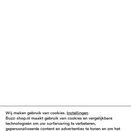
Categorieën
Verlichting & Effects
Audio & PA
Truss & Rigging
Muziekinstrumenten
Cases & Tassen
DJ-apparatuur
Kabels & Stekkers
Decoratie & Kunstplanten
Aanbiedingen
Voorwaarden
Algemene voorwaarden
Wij maken gebruik van cookies.
Instellingen
Privacybeleid
Buzz-shop.nl maakt gebruik van cookies en vergelijkbare
Cookiebeleid
technologieën om uw surfervaring te verbeteren,
gepersonaliseerde content en advertenties te tonen en om het