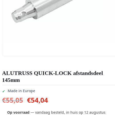
ALUTRUSS QUICK-LOCK afstandsdeel
145mm
Made in Europe
Oorspronkelijke
Huidige
€
55,05
€
54,04
prijs
prijs
was:
is:
Op voorraad
— vandaag besteld, in huis op 12 augustus