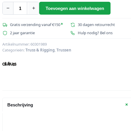
€55,05.
€54,04.
−
+
Toevoegen aan winkelwagen
ALUTRUSS
QUICK-
LOCK
Gratis verzending vanaf €150
*
30 dagen retourrecht
afstandsdeel
2 jaar garantie
Hulp nodig? Bel ons
145mm
aantal
Artikelnummer:
60301989
Categorieën:
Truss & Rigging
,
Trussen
+
Beschrijving