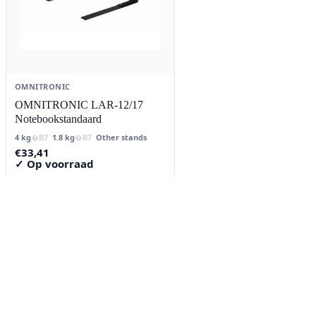
OMNITRONIC
OMNITRONIC LAR-12/17
Notebookstandaard
4 kg
1.8 kg
Other stands
€
33,41
✓ Op voorraad
Contact
Lorentzstraat 89
2665 JG Bleiswijk
085-0805078
info@buzz-shop.nl
Werkdagen 9:00–17:00