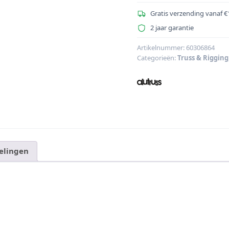
QUICK-
LOCK
Gratis verzending vanaf €
GL33/ET34
2 jaar garantie
Verbindingsco
aantal
Artikelnummer:
60306864
Categorieën:
Truss & Rigging
elingen