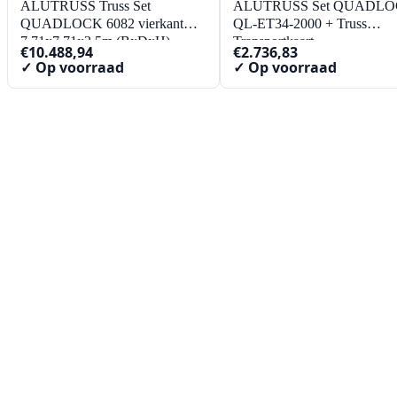
ALUTRUSS Truss Set
ALUTRUSS Set QUADL
QUADLOCK 6082 vierkant
QL-ET34-2000 + Truss
7.71x7.71x3.5m (BxDxH)
Transportkaart
€
10.488,94
€
2.736,83
✓ Op voorraad
✓ Op voorraad
Contact
Lorentzstraat 89
2665 JG Bleiswijk
085-0805078
info@buzz-shop.nl
Werkdagen 9:00–17:00
KvK: 99144492
Klantenservice
Klantenservice