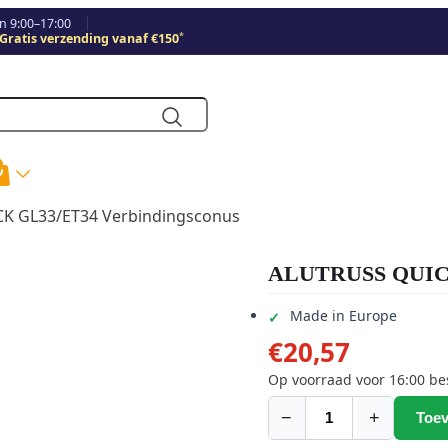
 9:00–17:00
*
Gratis verzending vanaf €150
K GL33/ET34 Verbindingsconus
ALUTRUSS QUICK
Made in Europe
€
20,57
Op voorraad voor 16:00 be
−
+
Toev
ALUTRUSS