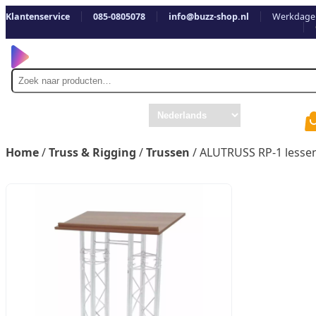
Klantenservice
085-0805078
info@buzz-shop.nl
Werkdagen
Zoek
naar
Home
/
Truss & Rigging
/
Trussen
/ ALUTRUSS RP-1 lesse