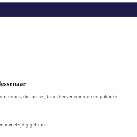
essenaar
onferenties, discussies, brancheevenementen en politieke
or veelzijdig gebruik