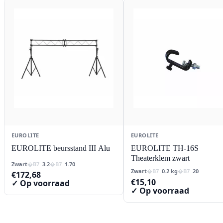
EUROLITE
EUROLITE
EUROLITE beursstand III Alu
EUROLITE TH-16S
Theaterklem zwart
Zwart
3.2
1.70
Zwart
0.2 kg
20
€
172,68
€
15,10
✓ Op voorraad
✓ Op voorraad