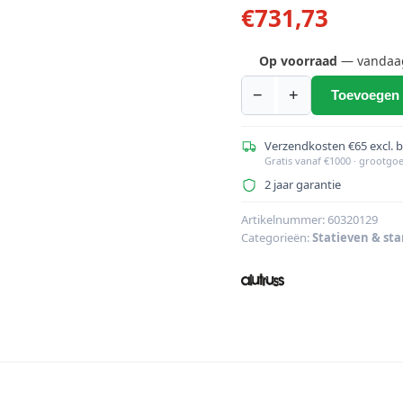
€
731,73
Op voorraad
— vandaag 
−
+
Toevoegen 
ALUTRUSS
RP-
1
Verzendkosten €65 excl. 
Gratis vanaf €1000 · grootgo
lessenaar
2 jaar garantie
aantal
Artikelnummer:
60320129
Categorieën:
Statieven & st