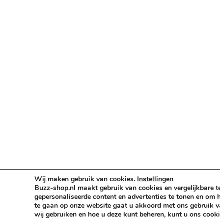
Verlichting & Effects
Audio & PA
Truss & Rigging
Muziekinstrumenten
Cases & Tassen
DJ-apparatuur
Kabels & Stekkers
Decoratie & Kunstplanten
Aanbiedingen
Voorwaarden
Algemene voorwaarden
Privacybeleid
Wij maken gebruik van cookies.
Instellingen
Cookiebeleid
Buzz-shop.nl maakt gebruik van cookies en vergelijkbare t
gepersonaliseerde content en advertenties te tonen en om h
te gaan op onze website gaat u akkoord met ons gebruik va
wij gebruiken en hoe u deze kunt beheren, kunt u ons cooki
Copyright © 2026 Buzz-Shop.nl. Alle rechten voo