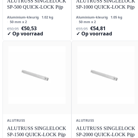
ALUTRUSS SINGLELOCK
ALUTRUSS SINGLELOCK
SP-500 QUICK-LOCK Pijp
SP-1000 QUICK-LOCK Pijp
Aluminium-kleurig
1.02 kg
Aluminium-kleurig
1.05 kg
50 mm x 2
50 mm x 2
Oorspronkelijke
Huidige
Oorspronkelijke
Huidige
€
50,53
€
54,81
€
50,95
€
55,95
prijs
prijs
prijs
prijs
✓ Op voorraad
✓ Op voorraad
was:
is:
was:
is:
€50,95.
€50,53.
€55,95.
€54,81.
ALUTRUSS
ALUTRUSS
ALUTRUSS SINGLELOCK
ALUTRUSS SINGLELOCK
SP-1500 QUICK-LOCK Pijp
SP-2000 QUICK-LOCK Pijp