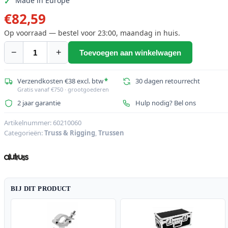
Made in Europe
€
82,59
Op voorraad — bestel voor 23:00, maandag in huis.
−
+
Toevoegen aan winkelwagen
ALUTRUSS
SINGLELOCK
SP-
Verzendkosten €38 excl. btw
*
30 dagen retourrecht
Gratis vanaf €750 · grootgoederen
3000
2 jaar garantie
Hulp nodig? Bel ons
QUICK-
LOCK
Artikelnummer:
60210060
Pijp
Categorieën:
Truss & Rigging
,
Trussen
aantal
BIJ DIT PRODUCT