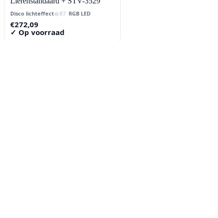
Lierenstandaard + STV-3529
Disco lichteffect
RGB LED
€
272,09
✓ Op voorraad
Contact
Lorentzstraat 89
2665 JG Bleiswijk
085-0805078
info@buzz-shop.nl
Werkdagen 9:00–17:00
KvK: 99144492
Klantenservice
Klantenservice
Contact