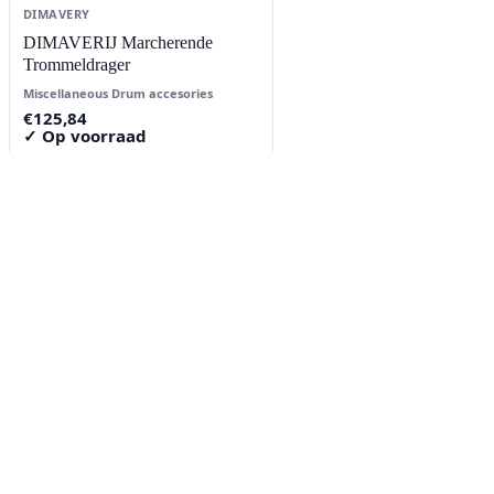
DIMAVERY
DIMAVERIJ Marcherende
Trommeldrager
Miscellaneous Drum accesories
€
125,84
✓ Op voorraad
Contact
Lorentzstraat 89
2665 JG Bleiswijk
085-0805078
info@buzz-shop.nl
Werkdagen 9:00–17:00
KvK: 99144492
Klantenservice