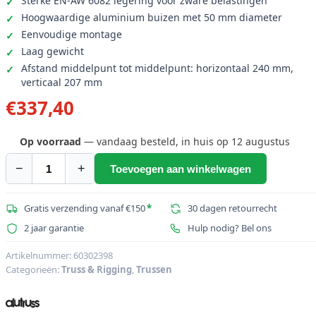
Sterke EN-AW 6082 legering voor zware belastingen
Hoogwaardige aluminium buizen met 50 mm diameter
Eenvoudige montage
Laag gewicht
Afstand middelpunt tot middelpunt: horizontaal 240 mm,
verticaal 207 mm
€
337,40
Op voorraad
— vandaag besteld, in huis op 12 augustus
−
+
Toevoegen aan winkelwagen
ALUTRUSS
TRILOCK
6082AL-
Gratis verzending vanaf €150
*
30 dagen retourrecht
32
2 jaar garantie
Hulp nodig? Bel ons
3-
weg
Artikelnummer:
60302398
Categorieën:
Truss & Rigging
,
Trussen
Hoek
/
links