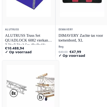
ALUTRUSS
DIMAVERY
ALUTRUSS Truss Set
DIMAVERY Zachte tas voor
QUADLOCK 6082 vierkant
toetsenbord, XL
7.71x7.71x3.5m (BxDxH)
Bag
€
10.488,94
Oorspronkelijke
Huidige
€
47,99
✓ Op voorraad
€
49,00
prijs
prijs
✓ Op voorraad
was:
is:
€49,00.
€47,99.