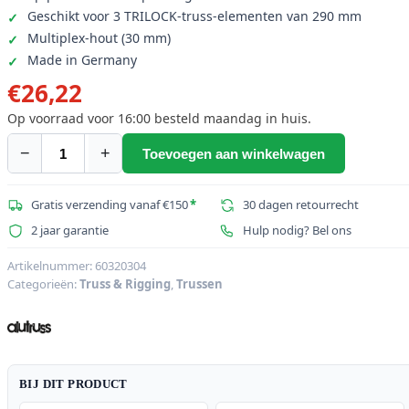
Geschikt voor 3 TRILOCK-truss-elementen van 290 mm
Multiplex-hout (30 mm)
Made in Germany
€
26,22
Op voorraad voor 16:00 besteld maandag in huis.
−
+
Toevoegen aan winkelwagen
ALUTRUSS
Truss
Transport
Gratis verzending vanaf €150
*
30 dagen retourrecht
Ridge
2 jaar garantie
Hulp nodig? Bel ons
TRIO
aantal
Artikelnummer:
60320304
Categorieën:
Truss & Rigging
,
Trussen
BIJ DIT PRODUCT