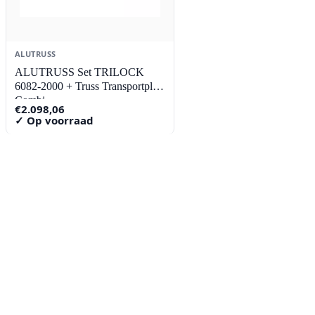
ALUTRUSS
ALUTRUSS Set TRILOCK
6082-2000 + Truss Transportplaat
Combi
€
2.098,06
✓ Op voorraad
Contact
Lorentzstraat 89
2665 JG Bleiswijk
085-0805078
info@buzz-shop.nl
Werkdagen 9:00–17:00
KvK: 99144492