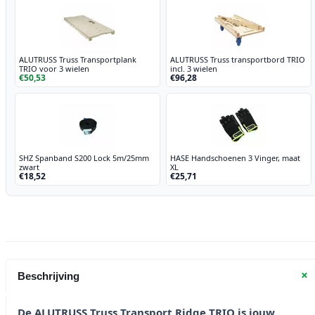
ALUTRUSS Truss Transportplank
ALUTRUSS Truss transportbord TRIO
TRIO voor 3 wielen
incl. 3 wielen
€50,53
€96,28
SHZ Spanband S200 Lock 5m/25mm
HASE Handschoenen 3 Vinger, maat
zwart
XL
€18,52
€25,71
+
Beschrijving
De ALUTRUSS Truss Transport Ridge TRIO is jouw