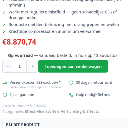
m³/min.)
Werkt met reguliere mistfluid — geen schadelijke CO₂ of
droogijs nodig
Robuuste metalen behuizing met draaggrepen en wielen
Krachtige compressor en aluminium verwarmer
€
8.870,74
Op voorraad
— vandaag besteld, in huis op 13 augustus
−
+
Toevoegen aan winkelwagen
ANTARI
DNG-
250
Verzendkosten €38 excl. btw
*
30 dagen retourrecht
Gratis vanaf €750 · grootgoederen
Mistgenerator
2 jaar garantie
Hulp nodig? Bel ons
aantal
Artikelnummer:
51702666
Categorieën:
Effect-vloeistoffen
,
Verlichting & Effects
BIJ DIT PRODUCT