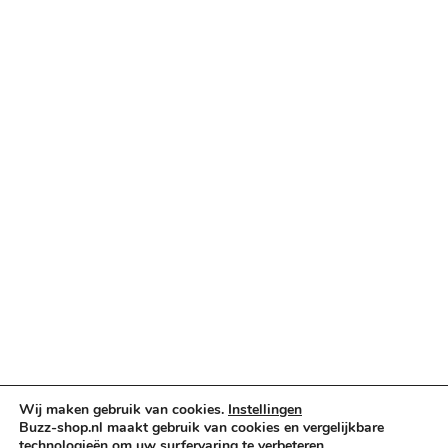
Betaalopties
Categorieën
Verlichting & Effects
Audio & PA
Truss & Rigging
Muziekinstrumenten
Cases & Tassen
DJ-apparatuur
Kabels & Stekkers
Decoratie & Kunstplanten
Aanbiedingen
Voorwaarden
Algemene voorwaarden
Privacybeleid
Wij maken gebruik van cookies.
Instellingen
Buzz-shop.nl maakt gebruik van cookies en vergelijkbare
Cookiebeleid
technologieën om uw surfervaring te verbeteren,