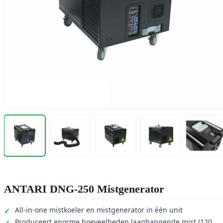
ANTARI DNG-250 Mistgenerator
All-in-one mistkoeler en mistgenerator in één unit
Produceert enorme hoeveelheden laaghangende mist (120