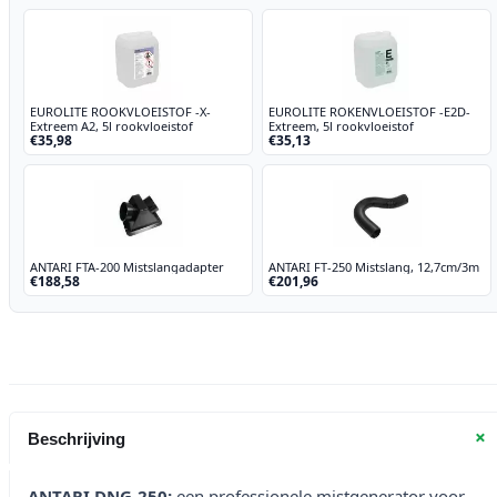
EUROLITE ROOKVLOEISTOF -X-
EUROLITE ROKENVLOEISTOF -E2D-
Extreem A2, 5l rookvloeistof
Extreem, 5l rookvloeistof
€35,98
€35,13
ANTARI FTA-200 Mistslangadapter
ANTARI FT-250 Mistslang, 12,7cm/3m
€188,58
€201,96
+
Beschrijving
ANTARI DNG-250:
een professionele mistgenerator voor