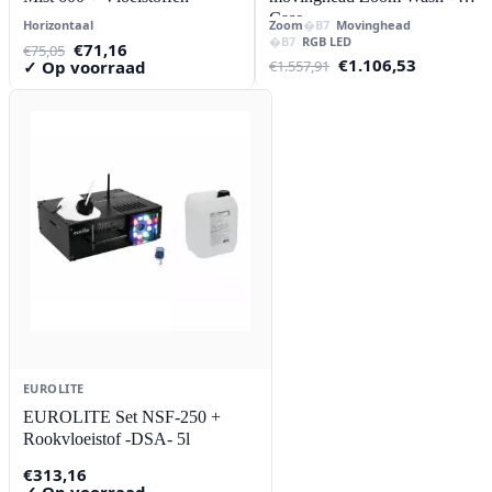
Case
Horizontaal
Zoom
Movinghead
RGB LED
Oorspronkelijke
Huidige
€
71,16
€
75,05
Oorspronkelijke
Huidige
€
1.106,53
prijs
prijs
✓ Op voorraad
€
1.557,91
prijs
prijs
was:
is:
was:
is:
€75,05.
€71,16.
€1.557,91.
€1.106,53
EUROLITE
EUROLITE Set NSF-250 +
Rookvloeistof -DSA- 5l
€
313,16
✓ Op voorraad