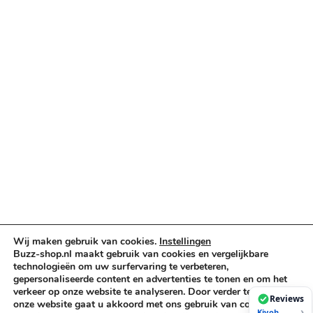
Categorieën
Verlichting & Effects
Audio & PA
Truss & Rigging
Muziekinstrumenten
Cases & Tassen
DJ-apparatuur
Kabels & Stekkers
Decoratie & Kunstplanten
Aanbiedingen
Voorwaarden
Algemene voorwaarden
Wij maken gebruik van cookies.
Instellingen
Buzz-shop.nl maakt gebruik van cookies en vergelijkbare
Privacybeleid
technologieën om uw surfervaring te verbeteren,
Cookiebeleid
gepersonaliseerde content en advertenties te tonen en om het
verkeer op onze website te analyseren. Door verder te gaan op
Reviews
onze website gaat u akkoord met ons gebruik van cookies. Voor
›
Kiyoh