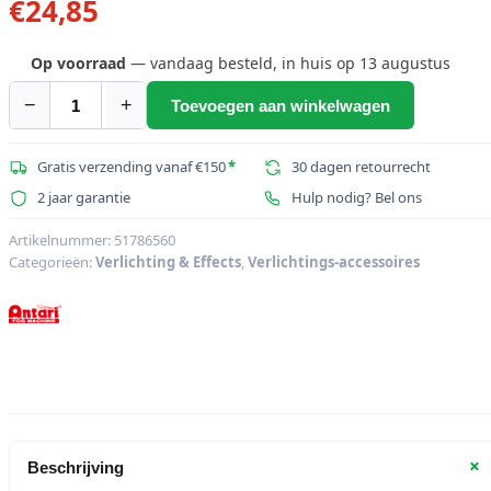
€
24,85
Op voorraad
— vandaag besteld, in huis op 13 augustus
−
+
Toevoegen aan winkelwagen
ANTARI
Omega
beugel
Gratis verzending vanaf €150
*
30 dagen retourrecht
M-
2 jaar garantie
Hulp nodig? Bel ons
9
Stage
Artikelnummer:
51786560
Categorieën:
Verlichting & Effects
,
Verlichtings-accessoires
Fogger
aantal
+
Beschrijving