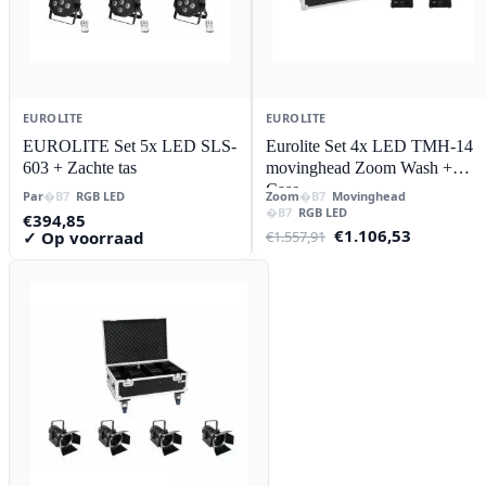
EUROLITE
EUROLITE
EUROLITE Set 5x LED SLS-
Eurolite Set 4x LED TMH-14
603 + Zachte tas
movinghead Zoom Wash +
Case
Par
RGB LED
Zoom
Movinghead
RGB LED
€
394,85
Oorspronkelijke
Huidige
€
1.106,53
✓ Op voorraad
€
1.557,91
prijs
prijs
was:
is:
€1.557,91.
€1.106,53