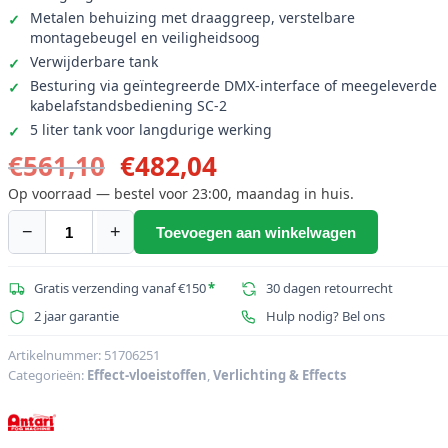
Metalen behuizing met draaggreep, verstelbare
montagebeugel en veiligheidsoog
Verwijderbare tank
Besturing via geïntegreerde DMX-interface of meegeleverde
kabelafstandsbediening SC-2
5 liter tank voor langdurige werking
Oorspronkelijke
Huidige
€
561,10
€
482,04
prijs
prijs
Op voorraad — bestel voor 23:00, maandag in huis.
was:
is:
−
+
Toevoegen aan winkelwagen
ANTARI
€561,10.
€482,04.
S-
100X
Gratis verzending vanaf €150
*
30 dagen retourrecht
DMX
2 jaar garantie
Hulp nodig? Bel ons
sneeuwmachine
aantal
Artikelnummer:
51706251
Categorieën:
Effect-vloeistoffen
,
Verlichting & Effects