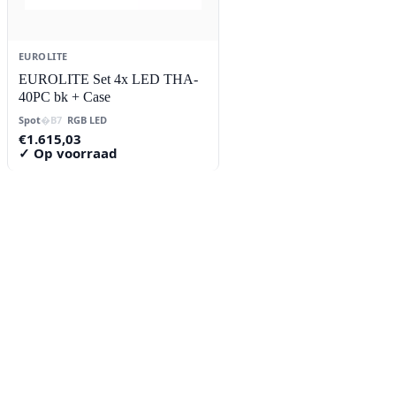
EUROLITE
EUROLITE Set 4x LED THA-
40PC bk + Case
Spot
RGB LED
€
1.615,03
✓ Op voorraad
Contact
Lorentzstraat 89
2665 JG Bleiswijk
085-0805078
info@buzz-shop.nl
Werkdagen 9:00–17:00
KvK: 99144492