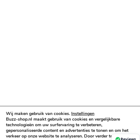
Categorieën
Verlichting & Effects
Audio & PA
Truss & Rigging
Muziekinstrumenten
Cases & Tassen
DJ-apparatuur
Kabels & Stekkers
Decoratie & Kunstplanten
Aanbiedingen
Voorwaarden
Algemene voorwaarden
Privacybeleid
Wij maken gebruik van cookies.
Instellingen
Cookiebeleid
Buzz-shop.nl maakt gebruik van cookies en vergelijkbare
technologieën om uw surfervaring te verbeteren,
gepersonaliseerde content en advertenties te tonen en om het
verkeer op onze website te analyseren. Door verder te gaan op
Copyright © 2026 Buzz-Shop.nl. Alle rechten voorbehouden.
Reviews