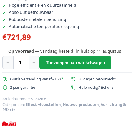
Hoge efficiëntie en duurzaamheid
Absoluut betrouwbaar
Robuuste metalen behuizing
Automatische temperatuurregeling
€
721,89
Op voorraad
— vandaag besteld, in huis op 11 augustus
−
+
Toevoegen aan winkelwagen
ANTARI
Z-
1500
Gratis verzending vanaf €150
*
30 dagen retourrecht
MK3
2 jaar garantie
Hulp nodig? Bel ons
aantal
Artikelnummer:
51702639
Categorieën:
Effect-vloeistoffen
,
Nieuwe producten
,
Verlichting &
Effects