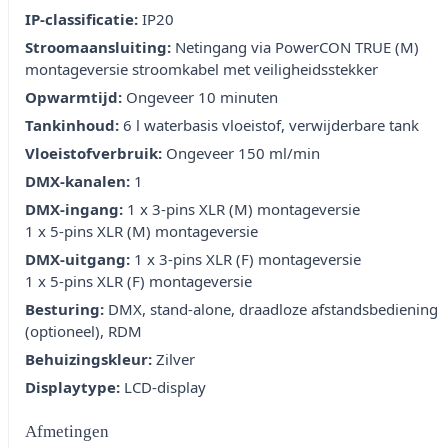
IP-classificatie:
IP20
Stroomaansluiting:
Netingang via PowerCON TRUE (M)
montageversie stroomkabel met veiligheidsstekker
Opwarmtijd:
Ongeveer 10 minuten
Tankinhoud:
6 l waterbasis vloeistof, verwijderbare tank
Vloeistofverbruik:
Ongeveer 150 ml/min
DMX-kanalen:
1
DMX-ingang:
1 x 3-pins XLR (M) montageversie
1 x 5-pins XLR (M) montageversie
DMX-uitgang:
1 x 3-pins XLR (F) montageversie
1 x 5-pins XLR (F) montageversie
Besturing:
DMX, stand-alone, draadloze afstandsbediening
(optioneel), RDM
Behuizingskleur:
Zilver
Displaytype:
LCD-display
Afmetingen