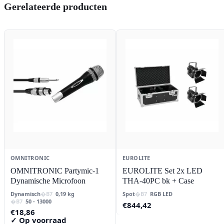
Gerelateerde producten
OMNITRONIC
EUROLITE
OMNITRONIC Partymic-1
EUROLITE Set 2x LED
Dynamische Microfoon
THA-40PC bk + Case
Dynamisch
0,19 kg
Spot
RGB LED
50 - 13000
€
844,42
€
18,86
✓ Op voorraad