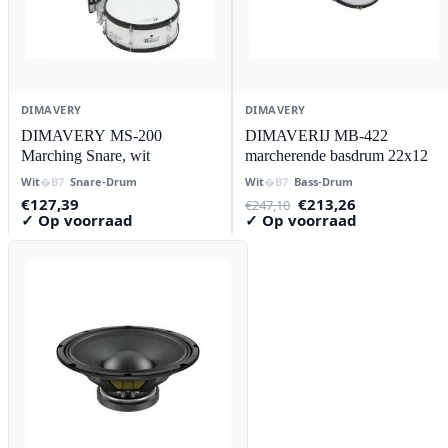
DIMAVERY
DIMAVERY
DIMAVERY MS-200
DIMAVERIJ MB-422
Marching Snare, wit
marcherende basdrum 22x12
Wit
Snare-Drum
Wit
Bass-Drum
Oorspronkelijke
Huidige
€
127,39
€
213,26
€
247,10
prijs
prijs
✓ Op voorraad
✓ Op voorraad
was:
is:
€247,10.
€213,26.