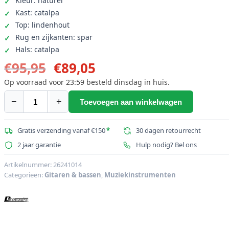
Kleur: naturel
Kast: catalpa
Top: lindenhout
Rug en zijkanten: spar
Hals: catalpa
Oorspronkelijke
Huidige
€
95,95
€
89,05
prijs
prijs
Op voorraad voor 23:59 besteld dinsdag in huis.
was:
is:
−
+
Toevoegen aan winkelwagen
DIMAVERY
€95,95.
€89,05.
AC-
330
Gratis verzending vanaf €150
*
30 dagen retourrecht
klassieke
2 jaar garantie
Hulp nodig? Bel ons
gitaar,
lindenhout
Artikelnummer:
26241014
Categorieën:
Gitaren & bassen
,
Muziekinstrumenten
aantal