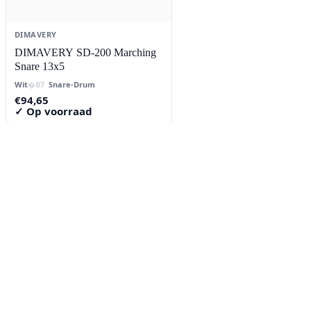
DIMAVERY
DIMAVERY SD-200 Marching
Snare 13x5
Wit
Snare-Drum
€
94,65
✓ Op voorraad
Contact
Lorentzstraat 89
2665 JG Bleiswijk
085-0805078
info@buzz-shop.nl
Werkdagen 9:00–17:00
KvK: 99144492