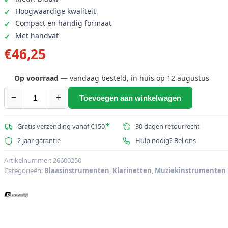
Hoogwaardige kwaliteit
Compact en handig formaat
Met handvat
€
46,25
Op voorraad
— vandaag besteld, in huis op 12 augustus
−
+
Toevoegen aan winkelwagen
DIMAVERY
Case
voor
Gratis verzending vanaf €150
*
30 dagen retourrecht
Klarinet
2 jaar garantie
Hulp nodig? Bel ons
blauw
aantal
Artikelnummer:
26600250
Categorieën:
Blaasinstrumenten
,
Klarinetten
,
Muziekinstrumenten