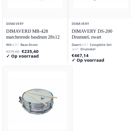
DIMAVERY
DIMAVERY
DIMAVERIJ MB-428
DIMAVERY DS-200
marcherende basdrum 28x12
Drumstel, zwart
Wit
Bass-Drum
Zwart
Complete Set
Drumstel
Oorspronkelijke
Huidige
€
235,40
€
275,00
€
467,14
prijs
prijs
✓ Op voorraad
✓ Op voorraad
was:
is:
€275,00.
€235,40.