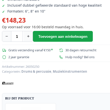
Inclusief dubbel gefixeerde standaard van hoge kwaliteit
Formaten: 6", 8" en 10"
€
148,23
Op voorraad voor 16:00 besteld maandag in huis.
−
+
Toevoegen aan winkelwagen
DIMAVERY
DP-
30
Gratis verzending vanaf €150
*
30 dagen retourrecht
Roto
2 jaar garantie
Hulp nodig? Bel ons
Tom
Set
Artikelnummer:
26050250
Categorieën:
Drums & percussie
,
Muziekinstrumenten
met
Voet
aantal
BIJ DIT PRODUCT