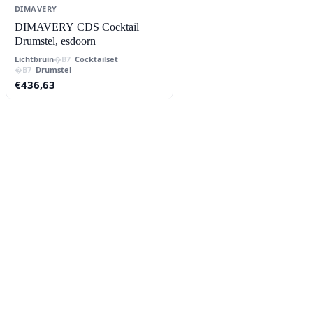
DIMAVERY
DIMAVERY CDS Cocktail
Drumstel, esdoorn
Lichtbruin
Cocktailset
Drumstel
€
436,63
Contact
Lorentzstraat 89
2665 JG Bleiswijk
085-0805078
info@buzz-shop.nl
Werkdagen 9:00–17:00
KvK: 99144492
Klantenservice