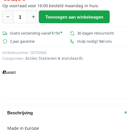
Op voorraad voor 16:00 besteld maandag in huis.
−
+
Toevoegen aan winkelwagen
DIMAVERY
Uitbreiding
voor
Gratis verzending vanaf €150
*
30 dagen retourrecht
SL-
2 jaar garantie
Hulp nodig? Bel ons
4
keyboardstandaard
Artikelnummer:
26702064
Categorieën:
Acties
,
Statieven & standaards
aantal
+
Beschrijving
Made in Europe