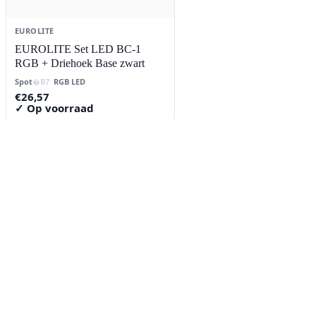
EUROLITE
EUROLITE Set LED BC-1
RGB + Driehoek Base zwart
Spot
RGB LED
€
26,57
✓ Op voorraad
Contact
Lorentzstraat 89
2665 JG Bleiswijk
085-0805078
info@buzz-shop.nl
Werkdagen 9:00–17:00
KvK: 99144492