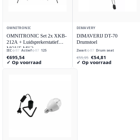
OMNITRONIC
DIMAVERY
OMNITRONIC Set 2x XKB-
DIMAVERIJ DT-70
212A + Luidsprekerstatief
Drumstoel
MOVE MK2
IEC
Actief
125
Zwart
Drum seat
Oorspronkelijke
Huidige
€
695,54
€
54,81
€
55,95
prijs
prijs
✓ Op voorraad
✓ Op voorraad
was:
is:
€55,95.
€54,81.