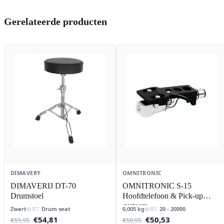
Gerelateerde producten
DIMAVERY
OMNITRONIC
DIMAVERIJ DT-70
OMNITRONIC S-15
Drumstoel
Hoofdtelefoon & Pick-up
systeem
Zwart
Drum seat
0,005 kg
20 - 20000
Oorspronkelijke
Huidige
Oorspronkelijke
Huidige
€
54,81
€
50,53
€
55,95
€
50,95