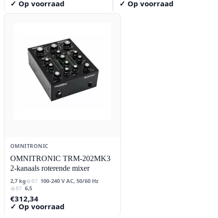
prijs
prijs
prijs
prijs
✓ Op voorraad
✓ Op voorraad
was:
is:
was:
is:
€55,95.
€54,81.
€50,95.
€50,53.
OMNITRONIC
OMNITRONIC TRM-202MK3
2-kanaals roterende mixer
2,7 kg
100-240 V AC, 50/60 Hz
6,5
€
312,34
✓ Op voorraad