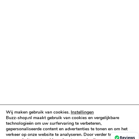
Categorieën
Verlichting & Effects
Audio & PA
Truss & Rigging
Muziekinstrumenten
Cases & Tassen
DJ-apparatuur
Kabels & Stekkers
Decoratie & Kunstplanten
Aanbiedingen
Voorwaarden
Algemene voorwaarden
Wij maken gebruik van cookies.
Instellingen
Buzz-shop.nl maakt gebruik van cookies en vergelijkbare
Privacybeleid
technologieën om uw surfervaring te verbeteren,
Cookiebeleid
gepersonaliseerde content en advertenties te tonen en om het
verkeer op onze website te analyseren. Door verder te gaan op
Reviews