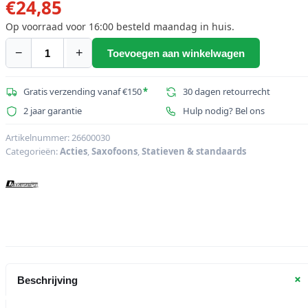
€
24,85
Op voorraad voor 16:00 besteld maandag in huis.
−
+
Toevoegen aan winkelwagen
DIMAVERY
Statief
voor
Gratis verzending vanaf €150
*
30 dagen retourrecht
Saxofoon,
2 jaar garantie
Hulp nodig? Bel ons
zwart
aantal
Artikelnummer:
26600030
Categorieën:
Acties
,
Saxofoons
,
Statieven & standaards
+
Beschrijving