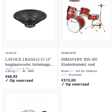
LAVOCE
DIMAVERY
LAVOCE LBASS12-15 12"
DIMAVERY JDS-305
basgitaarwoofer, ferrietmagneet
Kinderdrumstel, rood
stalen mand driver
2,38 kg
40 - 4000
Rood
Set for children
Drumstel
€
66,95
€
315,00
✓ Op voorraad
✓ Op voorraad