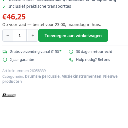
Inclusief praktische transporttas
€
46,25
Op voorraad — bestel voor 23:00, maandag in huis.
−
+
Toevoegen aan winkelwagen
DIMAVERY
Steel
Tongue
Gratis verzending vanaf €150
*
30 dagen retourrecht
Drum,
2 jaar garantie
Hulp nodig? Bel ons
zilver
aantal
Artikelnummer:
26058339
Categorieën:
Drums & percussie
,
Muziekinstrumenten
,
Nieuwe
producten