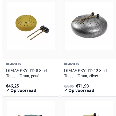
DIMAVERY
DIMAVERY
DIMAVERY TD-8 Steel
DIMAVERY TD-12 Steel
Tongue Drum, goud
Tongue Drum, zilver
Oorspronkelijke
Huidige
€
46,25
€
71,93
€
75,95
prijs
prijs
✓ Op voorraad
✓ Op voorraad
was:
is:
€75,95.
€71,93.