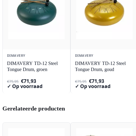
DIMAVERY
DIMAVERY
DIMAVERY TD-12 Steel
DIMAVERY TD-12 Steel
Tongue Drum, groen
Tongue Drum, goud
Oorspronkelijke
Huidige
Oorspronkelijke
Huidige
€
71,93
€
71,93
€
75,95
€
75,95
prijs
prijs
prijs
prijs
✓ Op voorraad
✓ Op voorraad
was:
is:
was:
is:
€75,95.
€71,93.
€75,95.
€71,93.
Gerelateerde producten