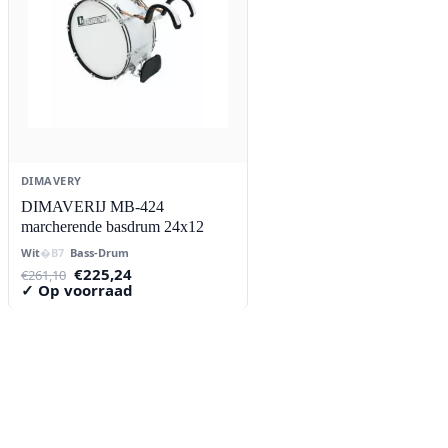
DIMAVERY
DIMAVERIJ MB-424
marcherende basdrum 24x12
Wit
Bass-Drum
Oorspronkelijke
Huidige
€
225,24
€
261,10
prijs
prijs
✓ Op voorraad
was:
is:
€261,10.
€225,24.
Contact
Lorentzstraat 89
2665 JG Bleiswijk