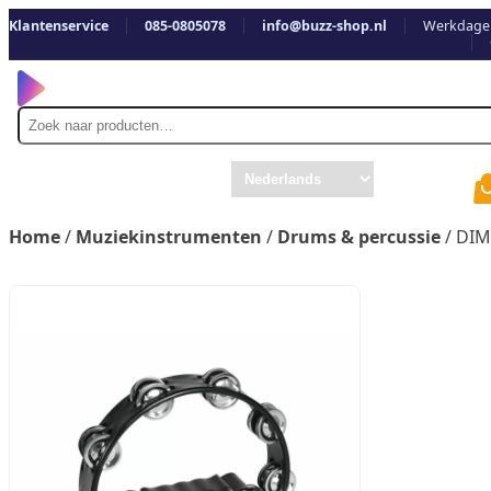
Klantenservice
085-0805078
info@buzz-shop.nl
Werkdagen
Zoek
naar
Home
/
Muziekinstrumenten
/
Drums & percussie
/ DIM