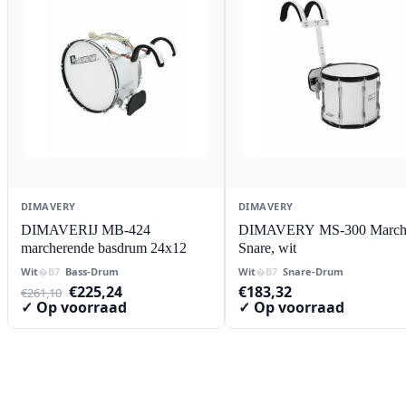
DIMAVERY
DIMAVERY
DIMAVERIJ MB-424
DIMAVERY MS-300 March
marcherende basdrum 24x12
Snare, wit
Wit
Bass-Drum
Wit
Snare-Drum
Oorspronkelijke
Huidige
€
225,24
€
183,32
€
261,10
prijs
prijs
✓ Op voorraad
✓ Op voorraad
was:
is:
€261,10.
€225,24.
Contact