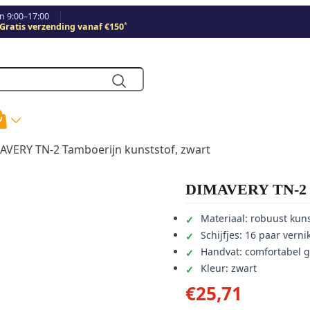
 9:00–17:00
*
Gratis verzending vanaf €150
AVERY TN-2 Tamboerijn kunststof, zwart
DIMAVERY TN-2 Ta
Materiaal: robuust kuns
Schijfjes: 16 paar verni
Handvat: comfortabel g
Kleur: zwart
€
25,71