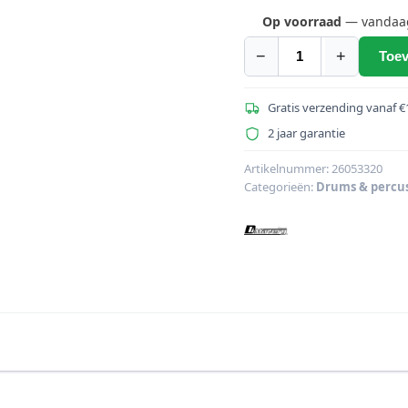
Op voorraad
— vandaag 
−
+
Toev
DIMAVERY
TN-
2
Gratis verzending vanaf €
Tamboerijn
2 jaar garantie
kunststof,
zwart
Artikelnummer:
26053320
Categorieën:
Drums & percus
aantal