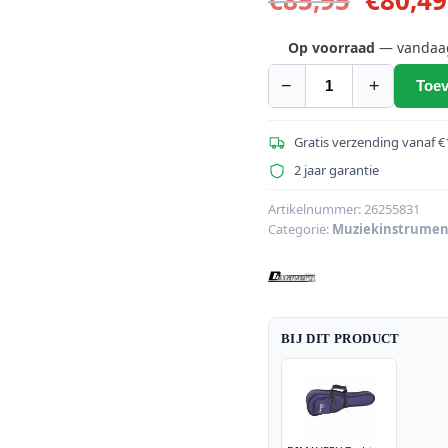
prijs
was:
Op voorraad
— vandaag 
€85,95
−
+
Toev
DIMAVERY
UK-
400
Gratis verzending vanaf €
Ukulele,
2 jaar garantie
sopraan,
"Zebrawood
Artikelnummer:
26255831
Categorie:
Muziekinstrume
aantal
BIJ DIT PRODUCT