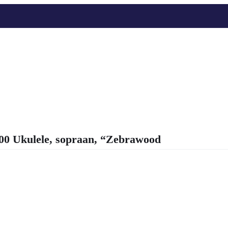
 Ukulele, sopraan, “Zebrawood
onkelijke
Huidige