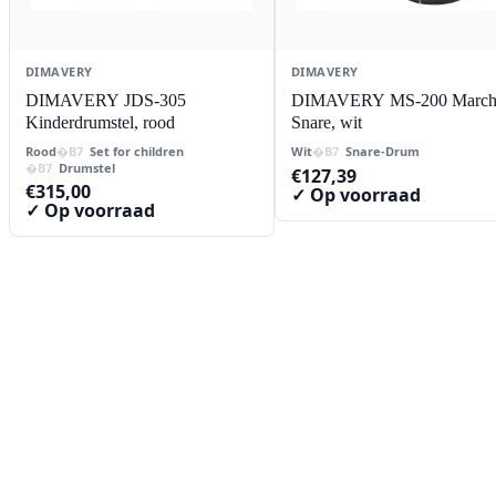
DIMAVERY
DIMAVERY
DIMAVERY JDS-305
DIMAVERY MS-200 March
Kinderdrumstel, rood
Snare, wit
Rood
Set for children
Wit
Snare-Drum
Drumstel
€
127,39
€
315,00
✓ Op voorraad
✓ Op voorraad
Contact
Lorentzstraat 89
2665 JG Bleiswijk
085-0805078
info@buzz-shop.nl
Werkdagen 9:00–17:00
KvK: 99144492