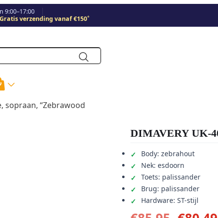
 9:00–17:00
*
Gratis verzending vanaf €150
, sopraan, “Zebrawood
DIMAVERY UK-400
Body: zebrahout
Nek: esdoorn
Toets: palissander
Brug: palissander
Hardware: ST-stijl
Oorspr
€
85,95
€
80,49