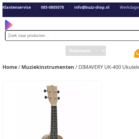
Klantenservice
085-0805078
info@buzz-shop.nl
Werkdagen
Zoek
naar
Home
/
Muziekinstrumenten
/ DIMAVERY UK-400 Ukulele