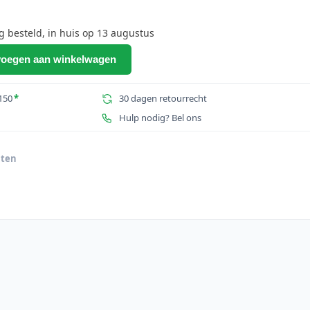
prijs
is:
besteld, in huis op 13 augustus
.
€80,49.
oegen aan winkelwagen
150
*
30 dagen retourrecht
Hulp nodig? Bel ons
nten