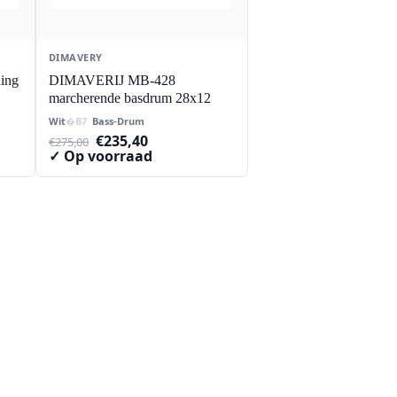
DIMAVERY
ing
DIMAVERIJ MB-428
marcherende basdrum 28x12
Wit
Bass-Drum
Oorspronkelijke
Huidige
€
235,40
€
275,00
prijs
prijs
✓ Op voorraad
was:
is:
€275,00.
€235,40.