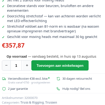
Set met 2 stands voor moving heads
Decoratieve stands voor beurzen, bruiloften en andere
evenementen
Doorzichtig stretchstof — kan van achteren worden verlicht
met LED-effectverlichting
Stretchstof voldoet aan B1-norm en is wasbaar (na wassen
opnieuw impregneren met brandvertrager)
Geschikt voor moving heads met maximaal 30 kg gewicht
€
357,87
Op voorraad
— vandaag besteld, in huis op 13 augustus
−
+
Toevoegen aan winkelwagen
EUROLITE
2x
Stage
Verzendkosten €38 excl. btw
*
30 dagen retourrecht
Gratis vanaf €750 · grootgoederen
Stand
2 jaar garantie
Hulp nodig? Bel ons
150cm
incl.
Artikelnummer:
32000070
hoes
Categorieën:
Truss & Rigging
,
Trussen