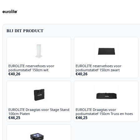
en
tas,
wit
aantal
BIJ DIT PRODUCT
EUROLITE reservehoes voor
EUROLITE reservehoes voor
podiumstatief 150cm wit
podiumstatief 150cm zwart
€40,26
€40,26
EUROLITE Draagtas voor Stage Stand
EUROLITE Draagtas voor
100cm Platen
podiumstatief 150cm Truss en hoes
€46,25
€46,25