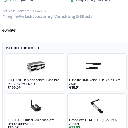
512
PRO
Artikelnummer:
70064516
Categorieën:
Lichtbesturing
,
Verlichting & Effects
aantal
BIJ DIT PRODUCT
ROADINGER Mengpaneel Case Pro
Eurolite DMX-kabel XLR 3-pins 3 m
MCA-19, zwart, 4U
zwart
€106,64
€18,91
EUROLITE QuickDMX draadloze
Draadloze EUROLITE QuickDMX-
zender/ontvanger
zender
€85,57
€71,93