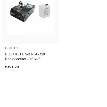
EUROLITE
EUROLITE Set NSF-350 +
Rookvloeistof -DSA- 5l
€
391,20
Contact
Lorentzstraat 89
2665 JG Bleiswijk
085-0805078