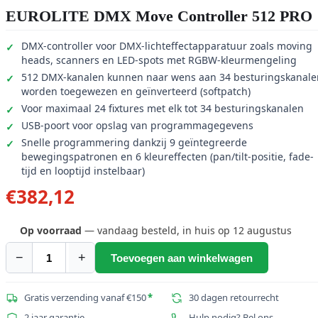
EUROLITE DMX Move Controller 512 PRO
DMX-controller voor DMX-lichteffectapparatuur zoals moving
heads, scanners en LED-spots met RGBW-kleurmengeling
512 DMX-kanalen kunnen naar wens aan 34 besturingskanale
worden toegewezen en geïnverteerd (softpatch)
Voor maximaal 24 fixtures met elk tot 34 besturingskanalen
USB-poort voor opslag van programmagegevens
Snelle programmering dankzij 9 geïntegreerde
bewegingspatronen en 6 kleureffecten (pan/tilt-positie, fade-
tijd en looptijd instelbaar)
€
382,12
Op voorraad
— vandaag besteld, in huis op 12 augustus
−
+
Toevoegen aan winkelwagen
EUROLITE
DMX
Move
Gratis verzending vanaf €150
*
30 dagen retourrecht
Controller
2 jaar garantie
Hulp nodig? Bel ons