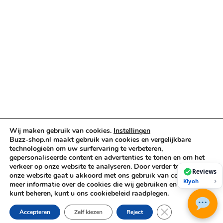
Muziekinstrumenten
Cases & Tassen
DJ-apparatuur
Kabels & Stekkers
Decoratie & Kunstplanten
Aanbiedingen
Voorwaarden
Algemene voorwaarden
Privacybeleid
Cookiebeleid
Wij maken gebruik van cookies.
Instellingen
Buzz-shop.nl maakt gebruik van cookies en vergelijkbare
technologieën om uw surfervaring te verbeteren,
gepersonaliseerde content en advertenties te tonen en om het
Copyright © 2026 Buzz-Shop.nl. Alle rechten voorbehouden.
verkeer op onze website te analyseren. Door verder te gaan op
Reviews
onze website gaat u akkoord met ons gebruik van cookies. Voor
›
Kiyoh
meer informatie over de cookies die wij gebruiken en hoe u deze
kunt beheren, kunt u ons cookiebeleid raadplegen.
Sluit AVG/GDPR co
Accepteren
Zelf kiezen
Reject